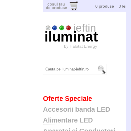
0 produse = 0 lei
ieftin
iluminat
by Habitat Energy
Oferte Speciale
Accesorii banda LED
Alimentare LED