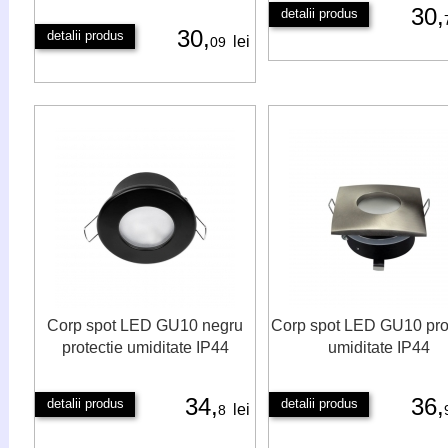
30,
detalii produs
30,
detalii produs
lei
09
Corp spot LED GU10 negru
Corp spot LED GU10 pro
protectie umiditate IP44
umiditate IP44
34,
36,
detalii produs
detalii produs
lei
8