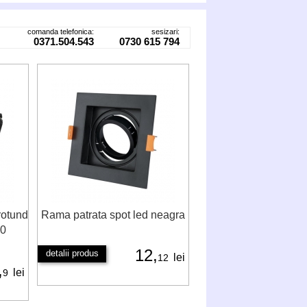
comanda telefonica:
sesizari:
0371.504.543
0730 615 794
rotund
Rama patrata spot led neagra
10
12,
detalii produs
lei
12
,
lei
9