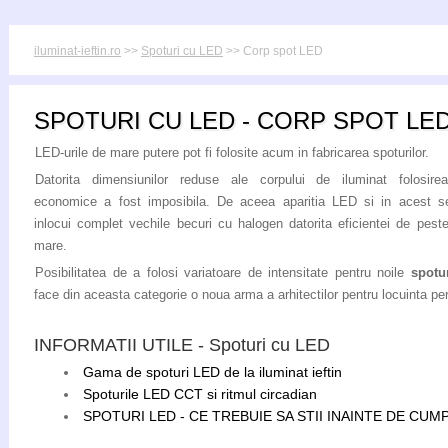
iluminat-ieftin.ro
>>
Spoturi cu LED
>> Corp spot LED
SPOTURI CU LED - CORP SPOT LE
LED-urile de mare putere pot fi folosite acum in fabricarea spoturilor.
Datorita dimensiunilor reduse ale corpului de iluminat folosirea
economice a fost imposibila. De aceea aparitia LED si in acest 
inlocui complet vechile becuri cu halogen datorita eficientei de pest
mare.
Posibilitatea de a folosi variatoare de intensitate pentru noile
spotu
face din aceasta categorie o noua arma a arhitectilor pentru locuinta per
INFORMATII UTILE - Spoturi cu LED
Gama de spoturi LED de la iluminat ieftin
Spoturile LED CCT si ritmul circadian
SPOTURI LED - CE TREBUIE SA STII INAINTE DE CU