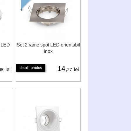
t LED
Set 2 rame spot LED orientabil
inox
14,
detalii produs
lei
lei
95
27