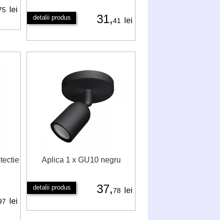
lei
75
31,
detalii produs
lei
41
tectie
Aplica 1 x GU10 negru
37,
detalii produs
lei
78
lei
97