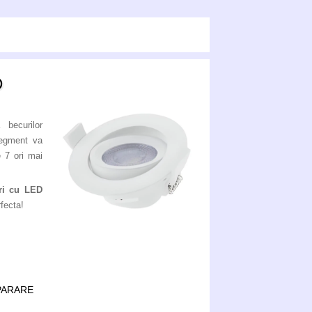
D
 becurilor
segment va
e 7 ori mai
ri cu LED
fecta!
MPARARE