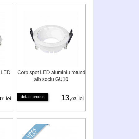
t LED
Corp spot LED aluminiu rotund
alb soclu GU10
13,
detalii produs
lei
lei
47
03