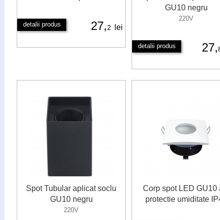
GU10 negru
220V
27,
detalii produs
lei
2
27,
detalii produs
Spot Tubular aplicat soclu
Corp spot LED GU10 
GU10 negru
protectie umiditate I
220V