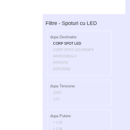
Filtre - Spoturi cu LED
dupa Destinatie:
CORP SPOT LED
CORP SPOT LED RIGIPS
PARDOSEALA
PATRATE
ROTUNDE
dupa Tensiune:
220V
12V
dupa Putere:
> 1 W
> 2 W