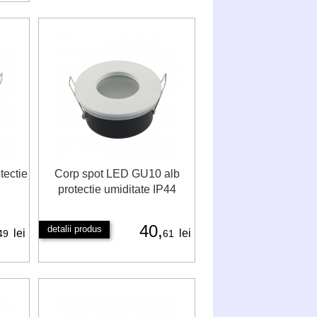
tectie
Corp spot LED GU10 alb
protectie umiditate IP44
40,
detalii produs
lei
lei
49
61