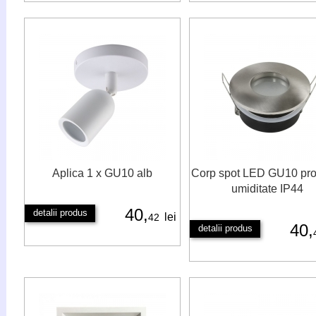
Aplica 1 x GU10 alb
Corp spot LED GU10 pro
umiditate IP44
40,
detalii produs
lei
42
40,
detalii produs