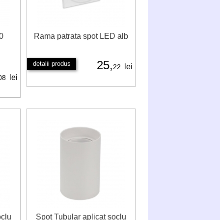
0
Rama patrata spot LED alb
25,
detalii produs
lei
22
lei
08
oclu
Spot Tubular aplicat soclu