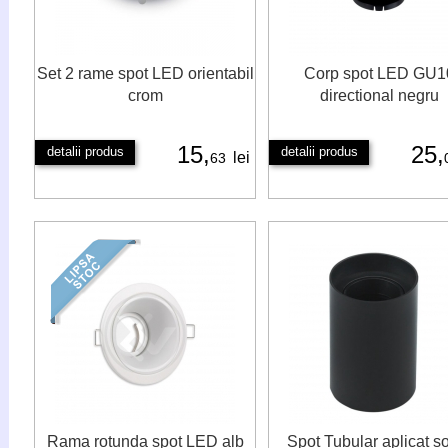
Set 2 rame spot LED orientabil
Corp spot LED GU1
crom
directional negru
15,
25,
detalii produs
detalii produs
lei
63
Rama rotunda spot LED alb
Spot Tubular aplicat s