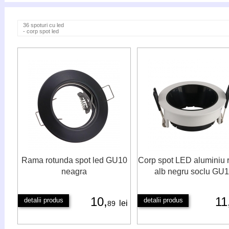
36 spoturi cu led
- corp spot led
Rama rotunda spot led GU10
Corp spot LED aluminiu 
neagra
alb negru soclu GU
10,
11
detalii produs
detalii produs
lei
89