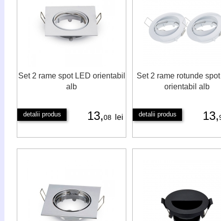
Set 2 rame spot LED orientabil
Set 2 rame rotunde spo
alb
orientabil alb
13,
13,
detalii produs
detalii produs
lei
08