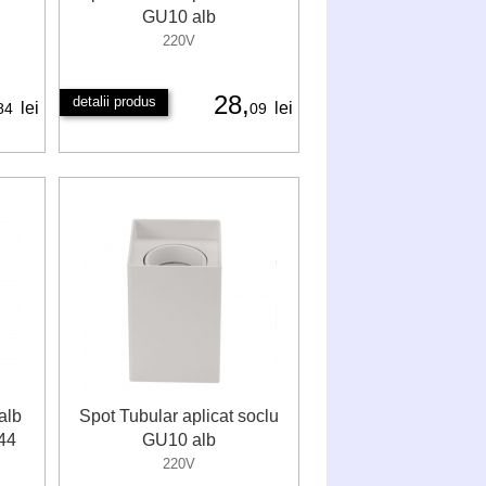
GU10 alb
220V
28,
detalii produs
lei
lei
84
09
alb
Spot Tubular aplicat soclu
P44
GU10 alb
220V