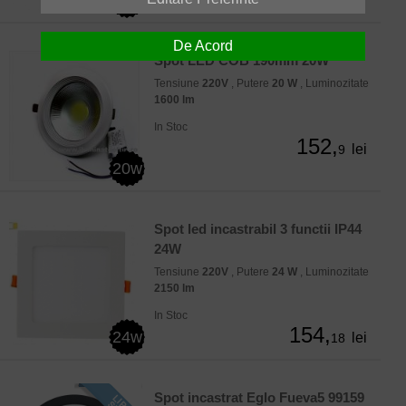
De Acord
Spot LED COB 190mm 20W
Tensiune
220V
, Putere
20 W
, Luminozitate
1600 lm
In Stoc
152,
lei
9
20w
Spot led incastrabil 3 functii IP44
24W
Tensiune
220V
, Putere
24 W
, Luminozitate
2150 lm
In Stoc
154,
24w
lei
18
Spot incastrat Eglo Fueva5 99159