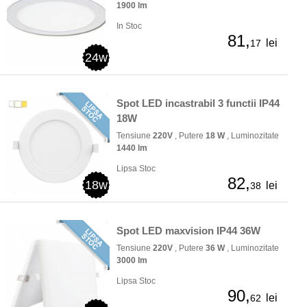
1900 lm
In Stoc
81,
lei
17
24w
Spot LED incastrabil 3 functii IP44
18W
Tensiune
220V
, Putere
18 W
, Luminozitate
1440 lm
Lipsa Stoc
82,
18w
lei
38
Spot LED maxvision IP44 36W
Tensiune
220V
, Putere
36 W
, Luminozitate
3000 lm
Lipsa Stoc
90,
lei
62