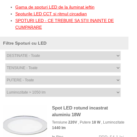
Gama de spoturi LED de la iluminat ieftin
Spoturile LED CCT si ritmul circadian
SPOTURI LED - CE TREBUIE SA STII INAINTE DE
CUMPARARE
Filtre Spoturi cu LED
Spot LED rotund incastrat
aluminiu 18W
Tensiune
220V
, Putere
18 W
, Luminozitate
1440 lm
PRP: 54,1 lei
In Stoc