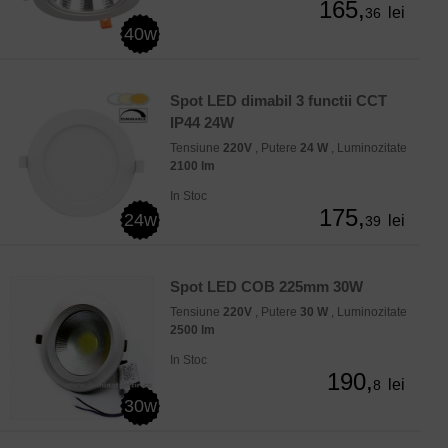
165,
lei
36
40w
Spot LED dimabil 3 functii CCT
IP44 24W
Tensiune
220V
, Putere
24 W
, Luminozitate
2100 lm
In Stoc
175,
24w
lei
39
Spot LED COB 225mm 30W
Tensiune
220V
, Putere
30 W
, Luminozitate
2500 lm
In Stoc
190,
lei
8
30w