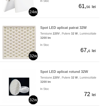
In Stoc
61,
lei
56
24w
Spot LED aplicat patrat 32W
Tensiune
220V
, Putere
32 W
, Luminozitate
3200 lm
In Stoc
67,
lei
6
32w
Spot LED aplicat rotund 32W
Tensiune
220V
, Putere
32 W
, Luminozitate
3200 lm
In Stoc
72
lei
32w