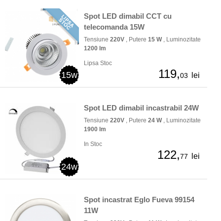
Spot LED dimabil CCT cu
telecomanda 15W
Tensiune
220V
, Putere
15 W
, Luminozitate
1200 lm
Lipsa Stoc
119,
15w
lei
03
Spot LED dimabil incastrabil 24W
Tensiune
220V
, Putere
24 W
, Luminozitate
1900 lm
In Stoc
122,
lei
77
24w
Spot incastrat Eglo Fueva 99154
11W