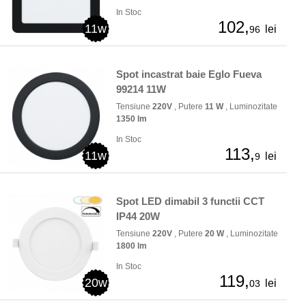
In Stoc
102,
11w
lei
96
Spot incastrat baie Eglo Fueva
99214 11W
Tensiune
220V
, Putere
11 W
, Luminozitate
1350 lm
In Stoc
113,
11w
lei
9
Spot LED dimabil 3 functii CCT
IP44 20W
Tensiune
220V
, Putere
20 W
, Luminozitate
1800 lm
In Stoc
119,
20w
lei
03