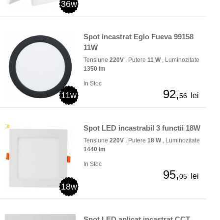
36w
Spot incastrat Eglo Fueva 99158
11W
Tensiune
220V
, Putere
11 W
, Luminozitate
1350 lm
In Stoc
92,
11w
lei
56
Spot LED incastrabil 3 functii 18W
Tensiune
220V
, Putere
18 W
, Luminozitate
1440 lm
In Stoc
95,
lei
05
18w
Spot LED aplicat incastrat CCT