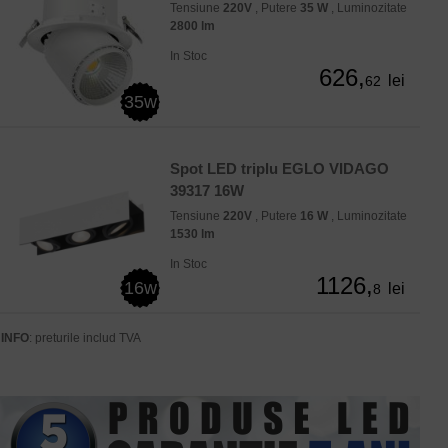
Tensiune
220V
, Putere
35 W
, Luminozitate
2800 lm
In Stoc
626,
lei
62
35w
Spot LED triplu EGLO VIDAGO
39317 16W
Tensiune
220V
, Putere
16 W
, Luminozitate
1530 lm
In Stoc
1126,
16w
lei
8
INFO
: preturile includ TVA