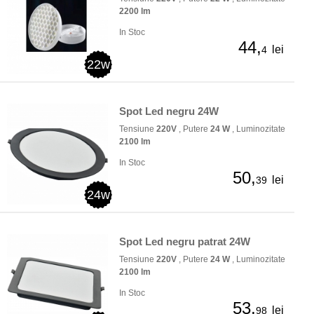
2200 lm
In Stoc
44,
lei
4
22w
Spot Led negru 24W
Tensiune
220V
, Putere
24 W
, Luminozitate
2100 lm
In Stoc
50,
lei
39
24w
Spot Led negru patrat 24W
Tensiune
220V
, Putere
24 W
, Luminozitate
2100 lm
In Stoc
53,
lei
98