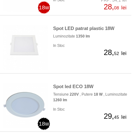
28,
18w
lei
08
Spot LED patrat plastic 18W
Luminozitate
1350 lm
In Stoc
28,
lei
52
Spot led ECO 18W
Tensiune
220V
, Putere
18 W
, Luminozitate
1260 lm
In Stoc
29,
lei
45
18w