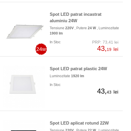
Spot LED patrat incastrat
aluminiu 24W
Tensiune
220V
, Putere
24 W
, Luminozitate
1900 lm
PRP: 73,41 lei
In Stoc
43,
24w
lei
19
Spot LED patrat plastic 24W
Luminozitate
1920 lm
In Stoc
43,
lei
43
Spot LED aplicat rotund 22W
Tensiune
220V
, Putere
22 W
, Luminozitate