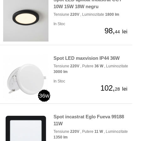
10W 15W 18W negru
Tensiune
220V
, Luminozitate
1800 lm
In Stoc
98,
lei
44
Spot LED maxvision IP44 36W
Tensiune
220V
, Putere
36 W
, Luminozitate
3000 lm
In Stoc
102,
lei
28
36w
Spot incastrat Eglo Fueva 99188
11W
Tensiune
220V
, Putere
11 W
, Luminozitate
1350 lm