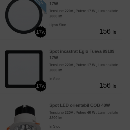
17W
Tensiune
220V
, Putere
17 W
, Luminozitate
2000 lm
Lipsa Stoc
156
17w
lei
Spot incastrat Eglo Fueva 99189
17W
Tensiune
220V
, Putere
17 W
, Luminozitate
2000 lm
In Stoc
156
17w
lei
Spot LED orientabil COB 40W
Tensiune
220V
, Putere
40 W
, Luminozitate
3200 lm
In Stoc