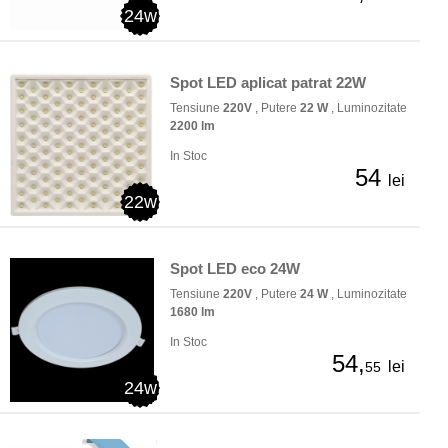
24w
Spot LED aplicat patrat 22W
Tensiune
220V
, Putere
22 W
, Luminozitate
2200 lm
In Stoc
54
lei
22w
Spot LED eco 24W
Tensiune
220V
, Putere
24 W
, Luminozitate
1680 lm
In Stoc
54,
lei
55
24w