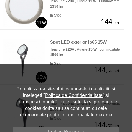
Tensiune
220V
, Putere
11 W
, Luminozitate
1350 lm
In Stoc
144
11w
lei
Spot LED exterior Ip65 15W
Tensiune
220V
, Putere
15 W
, Luminozitate
1500 lm
In Stoc
144,
lei
56
15w
Prin utilizarea site-ului recunoasteti ca ati citit si
intelegeti "
Politica de Confidentialitate
" si
Spot LED exterior Ip65 15W
"
Termeni si Conditii
". Puteti selecta si preferintele
Tensiune
220V
, Putere
15 W
, Luminozitate
cookies dorite sau sa continuati cu cele
1500 lm
recomandate pentru o functionalitate maxima.
In Stoc
144,
lei
56
Editare Preferinte
15w