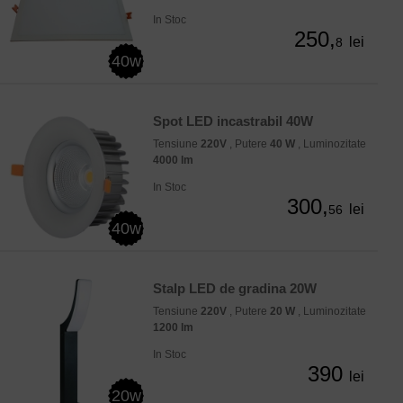
In Stoc
250,
lei
8
40w
Spot LED incastrabil 40W
Tensiune
220V
, Putere
40 W
, Luminozitate
4000 lm
In Stoc
300,
lei
56
40w
Stalp LED de gradina 20W
Tensiune
220V
, Putere
20 W
, Luminozitate
1200 lm
In Stoc
390
lei
20w