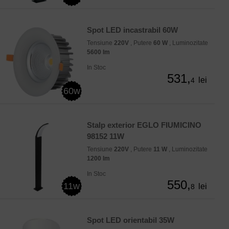
Spot LED incastrabil 60W
Tensiune
220V
, Putere
60 W
, Luminozitate
5600 lm
In Stoc
531,
lei
4
60w
Stalp exterior EGLO FIUMICINO
98152 11W
Tensiune
220V
, Putere
11 W
, Luminozitate
1200 lm
In Stoc
550,
11w
lei
8
Spot LED orientabil 35W