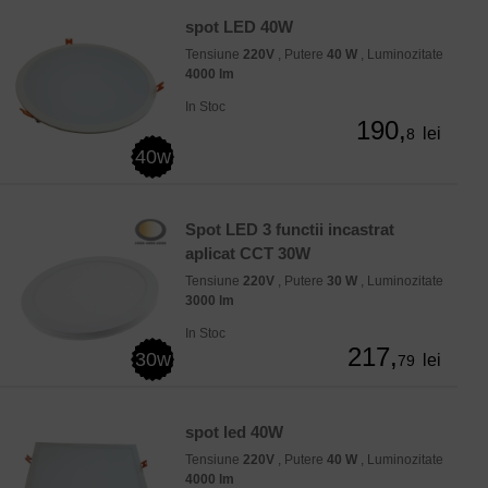
spot LED 40W
Tensiune
220V
, Putere
40 W
, Luminozitate
4000 lm
In Stoc
190,
lei
8
40w
Spot LED 3 functii incastrat
aplicat CCT 30W
Tensiune
220V
, Putere
30 W
, Luminozitate
3000 lm
In Stoc
217,
30w
lei
79
spot led 40W
Tensiune
220V
, Putere
40 W
, Luminozitate
4000 lm