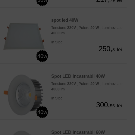
lei
79
spot led 40W
Tensiune
220V
, Putere
40 W
, Luminozitate
4000 lm
In Stoc
250,
lei
8
40w
Spot LED incastrabil 40W
Tensiune
220V
, Putere
40 W
, Luminozitate
4000 lm
In Stoc
300,
lei
56
40w
Spot LED incastrabil 60W