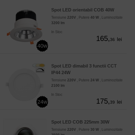
Spot LED orientabil COB 40W
Tensiune
220V
, Putere
40 W
, Luminozitate
3200 lm
In Stoc
165,
lei
36
40w
Spot LED dimabil 3 functii CCT
IP44 24W
Tensiune
220V
, Putere
24 W
, Luminozitate
2100 lm
In Stoc
175,
24w
lei
39
Spot LED COB 225mm 30W
Tensiune
220V
, Putere
30 W
, Luminozitate
2500 lm