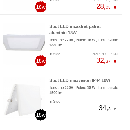
28,
18w
lei
08
Spot LED incastrat patrat
aluminiu 18W
Tensiune
220V
, Putere
18 W
, Luminozitate
1440 lm
PRP: 47,12 lei
In Stoc
32,
18w
lei
37
Spot LED maxvision IP44 18W
Tensiune
220V
, Putere
18 W
, Luminozitate
1500 lm
In Stoc
34,
lei
3
18w