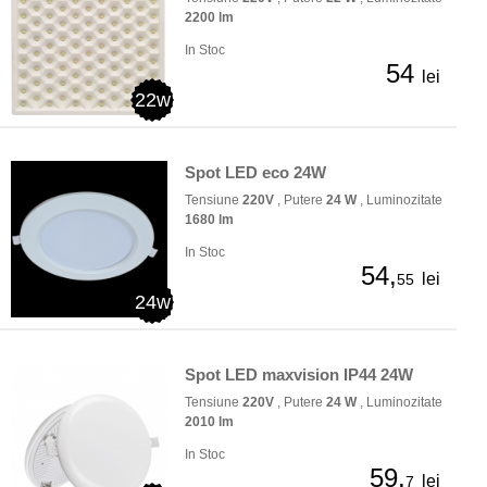
2200 lm
In Stoc
54
lei
22w
Spot LED eco 24W
Tensiune
220V
, Putere
24 W
, Luminozitate
1680 lm
In Stoc
54,
lei
55
24w
Spot LED maxvision IP44 24W
Tensiune
220V
, Putere
24 W
, Luminozitate
2010 lm
In Stoc
59,
lei
7