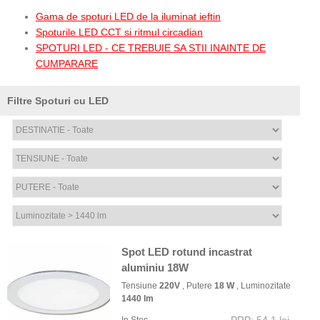
Gama de spoturi LED de la iluminat ieftin
Spoturile LED CCT si ritmul circadian
SPOTURI LED - CE TREBUIE SA STII INAINTE DE
CUMPARARE
Filtre Spoturi cu LED
Spot LED rotund incastrat
aluminiu 18W
Tensiune
220V
, Putere
18 W
, Luminozitate
1440 lm
PRP: 54,1 lei
In Stoc