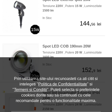
Tensiune
220V
, Putere
15 W
, Luminozitate
1500 lm
In Stoc
144,
lei
56
15w
Spot LED COB 190mm 20W
Tensiune
220V
, Putere
20 W
, Luminozitate
1600 lm
In Stoc
152,
lei
9
20w
Prin utilizarea site-ului recunoasteti ca ati citit si
intelegeti "
Politica de Confidentialitate
" si
"
Termeni si Conditii
". Puteti selecta si preferintele
Spot led incastrabil 3 functii IP44
cookies dorite sau sa continuati cu cele
24W
recomandate pentru o functionalitate maxima.
Tensiune
220V
, Putere
24 W
, Luminozitate
2150 lm