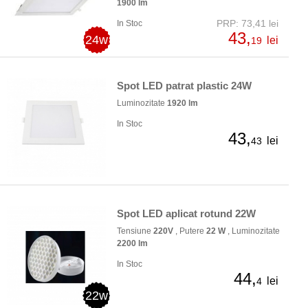
1900 lm
PRP: 73,41 lei
In Stoc
43,
24w
lei
19
Spot LED patrat plastic 24W
Luminozitate
1920 lm
In Stoc
43,
lei
43
Spot LED aplicat rotund 22W
Tensiune
220V
, Putere
22 W
, Luminozitate
2200 lm
In Stoc
44,
lei
4
22w