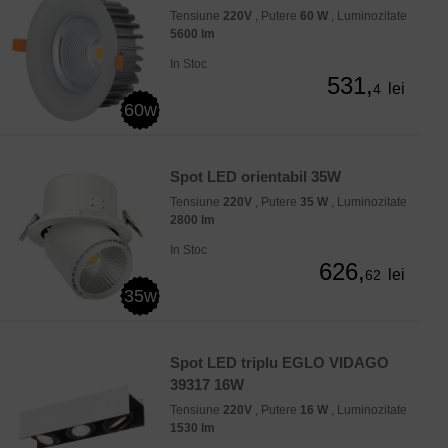
Tensiune
220V
, Putere
60 W
, Luminozitate
5600 lm
In Stoc
531,
lei
4
60w
Spot LED orientabil 35W
Tensiune
220V
, Putere
35 W
, Luminozitate
2800 lm
In Stoc
626,
lei
62
35w
Spot LED triplu EGLO VIDAGO
39317 16W
Tensiune
220V
, Putere
16 W
, Luminozitate
1530 lm