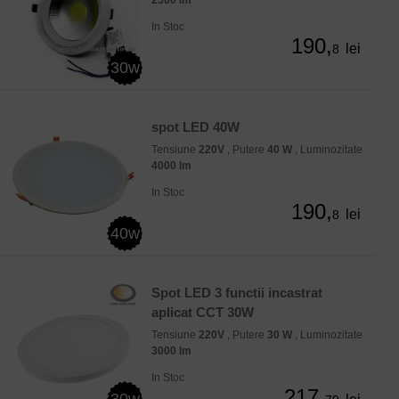
In Stoc
190,
lei
8
30w
spot LED 40W
Tensiune
220V
, Putere
40 W
, Luminozitate
4000 lm
In Stoc
190,
lei
8
40w
Spot LED 3 functii incastrat
aplicat CCT 30W
Tensiune
220V
, Putere
30 W
, Luminozitate
3000 lm
In Stoc
217,
30w