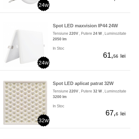
24w
Spot LED maxvision IP44 24W
Tensiune
220V
, Putere
24 W
, Luminozitate
2050 lm
In Stoc
61,
lei
56
24w
Spot LED aplicat patrat 32W
Tensiune
220V
, Putere
32 W
, Luminozitate
3200 lm
In Stoc
67,
lei
6
32w