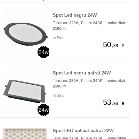
Spot Led negru 24W
Tensiune
220V
, Putere
24 W
, Luminozitate
2100 lm
In Stoc
50,
lei
39
24w
Spot Led negru patrat 24W
Tensiune
220V
, Putere
24 W
, Luminozitate
2100 lm
In Stoc
53,
lei
98
24w
Spot LED aplicat patrat 22W
Tensiune
220V
, Putere
22 W
, Luminozitate