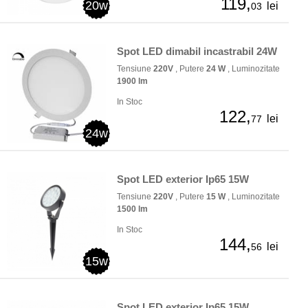
119,
20w
lei
03
Spot LED dimabil incastrabil 24W
Tensiune
220V
, Putere
24 W
, Luminozitate
1900 lm
In Stoc
122,
lei
77
24w
Spot LED exterior Ip65 15W
Tensiune
220V
, Putere
15 W
, Luminozitate
1500 lm
In Stoc
144,
lei
56
15w
Spot LED exterior Ip65 15W