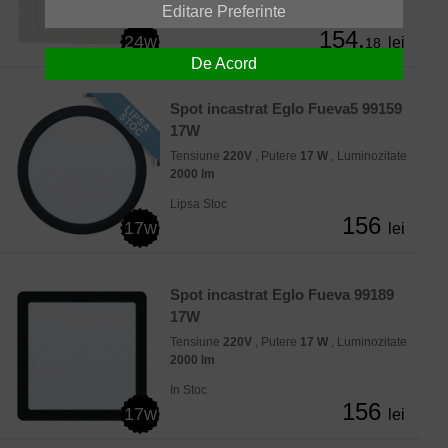
Editare Preferinte
In Stoc
154,
24w
lei
18
De Acord
Spot incastrat Eglo Fueva5 99159
17W
Tensiune
220V
, Putere
17 W
, Luminozitate
2000 lm
Lipsa Stoc
156
17w
lei
Spot incastrat Eglo Fueva 99189
17W
Tensiune
220V
, Putere
17 W
, Luminozitate
2000 lm
In Stoc
156
17w
lei