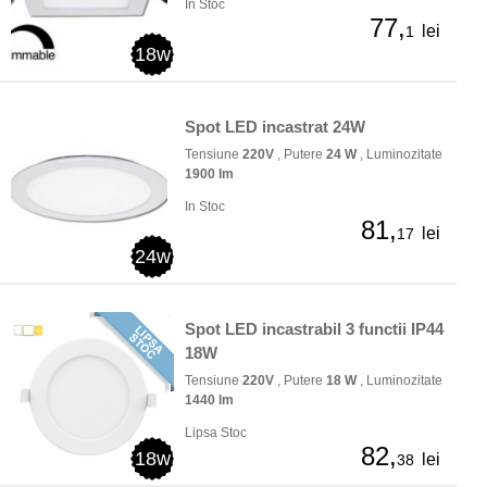
In Stoc
77,
lei
1
18w
Spot LED incastrat 24W
Tensiune
220V
, Putere
24 W
, Luminozitate
1900 lm
In Stoc
81,
lei
17
24w
Spot LED incastrabil 3 functii IP44
18W
Tensiune
220V
, Putere
18 W
, Luminozitate
1440 lm
Lipsa Stoc
82,
18w
lei
38