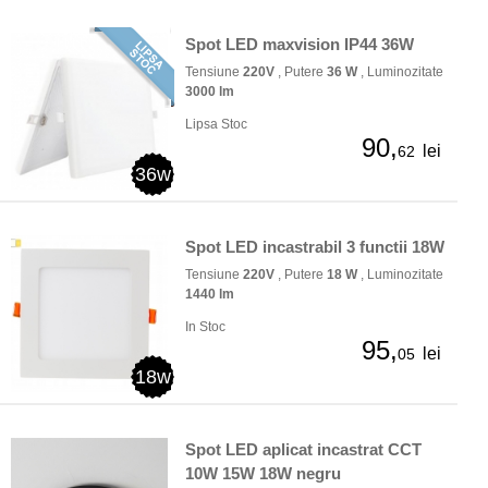
Spot LED maxvision IP44 36W
Tensiune
220V
, Putere
36 W
, Luminozitate
3000 lm
Lipsa Stoc
90,
lei
62
36w
Spot LED incastrabil 3 functii 18W
Tensiune
220V
, Putere
18 W
, Luminozitate
1440 lm
In Stoc
95,
lei
05
18w
Spot LED aplicat incastrat CCT
10W 15W 18W negru