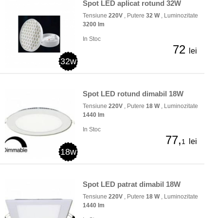
Spot LED aplicat rotund 32W
Tensiune
220V
, Putere
32 W
, Luminozitate
3200 lm
In Stoc
72
lei
32w
Spot LED rotund dimabil 18W
Tensiune
220V
, Putere
18 W
, Luminozitate
1440 lm
In Stoc
77,
lei
1
18w
Spot LED patrat dimabil 18W
Tensiune
220V
, Putere
18 W
, Luminozitate
1440 lm