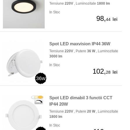
Tensiune
220V
, Luminozitate
1800 lm
In Stoc
98,
lei
44
Spot LED maxvision IP44 36W
Tensiune
220V
, Putere
36 W
, Luminozitate
3000 lm
In Stoc
102,
lei
28
36w
Spot LED dimabil 3 functii CCT
IP44 20W
Tensiune
220V
, Putere
20 W
, Luminozitate
1800 lm
In Stoc