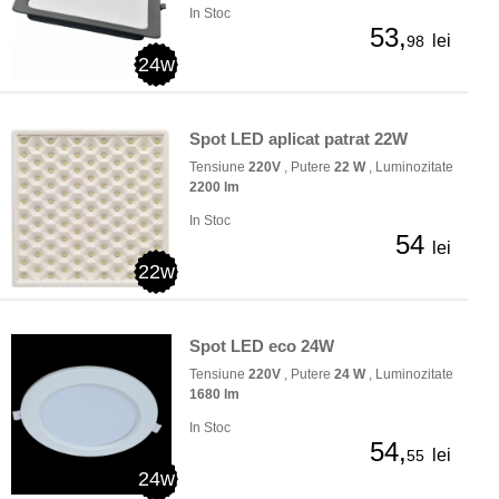
In Stoc
53,
lei
98
24w
Spot LED aplicat patrat 22W
Tensiune
220V
, Putere
22 W
, Luminozitate
2200 lm
In Stoc
54
lei
22w
Spot LED eco 24W
Tensiune
220V
, Putere
24 W
, Luminozitate
1680 lm
In Stoc
54,
lei
55
24w