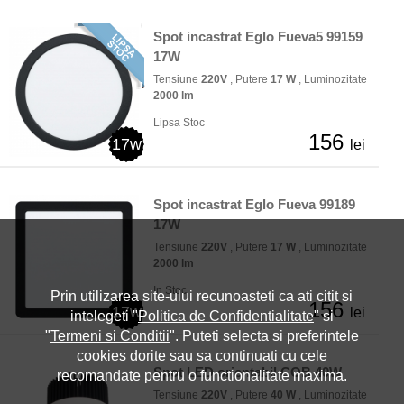
Spot incastrat Eglo Fueva5 99159
17W
Tensiune
220V
, Putere
17 W
, Luminozitate
2000 lm
Lipsa Stoc
156
17w
lei
Spot incastrat Eglo Fueva 99189
17W
Tensiune
220V
, Putere
17 W
, Luminozitate
2000 lm
In Stoc
Prin utilizarea site-ului recunoasteti ca ati citit si
156
17w
lei
intelegeti "
Politica de Confidentialitate
" si
"
Termeni si Conditii
". Puteti selecta si preferintele
cookies dorite sau sa continuati cu cele
Spot LED orientabil COB 40W
recomandate pentru o functionalitate maxima.
Tensiune
220V
, Putere
40 W
, Luminozitate