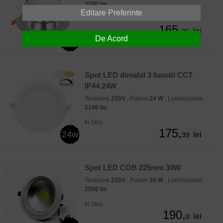
3200 lm
Editare Preferinte
In Stoc
165,
lei
36
De Acord
40w
Spot LED dimabil 3 functii CCT
IP44 24W
Tensiune
220V
, Putere
24 W
, Luminozitate
2100 lm
In Stoc
175,
24w
lei
39
Spot LED COB 225mm 30W
Tensiune
220V
, Putere
30 W
, Luminozitate
2500 lm
In Stoc
190,
lei
8