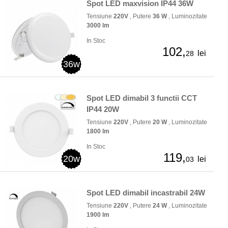
Spot LED maxvision IP44 36W
Tensiune
220V
, Putere
36 W
, Luminozitate
3000 lm
In Stoc
102,
lei
28
36w
Spot LED dimabil 3 functii CCT
IP44 20W
Tensiune
220V
, Putere
20 W
, Luminozitate
1800 lm
In Stoc
119,
20w
lei
03
Spot LED dimabil incastrabil 24W
Tensiune
220V
, Putere
24 W
, Luminozitate
1900 lm