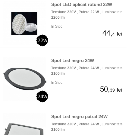
Spot LED aplicat rotund 22W
Tensiune
220V
, Putere
22 W
, Luminozitate
2200 lm
In Stoc
44,
lei
4
22w
Spot Led negru 24W
Tensiune
220V
, Putere
24 W
, Luminozitate
2100 lm
In Stoc
50,
lei
39
24w
Spot Led negru patrat 24W
Tensiune
220V
, Putere
24 W
, Luminozitate
2100 lm