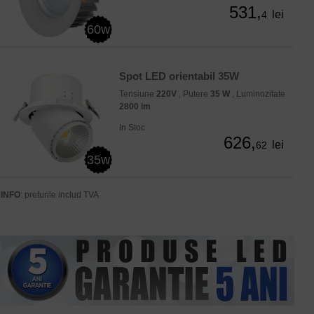
531,
lei
4
60w
Spot LED orientabil 35W
Tensiune
220V
, Putere
35 W
, Luminozitate
2800 lm
In Stoc
626,
lei
62
35w
INFO
: preturile includ TVA