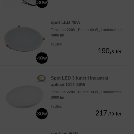
30w
spot LED 40W
Tensiune
220V
, Putere
40 W
, Luminozitate
4000 lm
In Stoc
190,
lei
8
40w
Spot LED 3 functii incastrat
aplicat CCT 30W
Tensiune
220V
, Putere
30 W
, Luminozitate
3000 lm
In Stoc
217,
30w
lei
79
spot led 40W