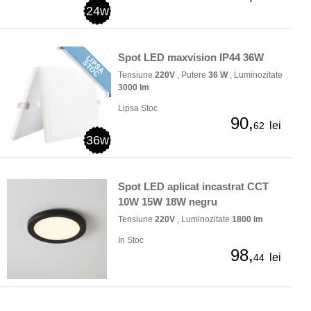
24w
Spot LED maxvision IP44 36W
Tensiune
220V
, Putere
36 W
, Luminozitate
3000 lm
Lipsa Stoc
90,
lei
62
36w
Spot LED aplicat incastrat CCT
10W 15W 18W negru
Tensiune
220V
, Luminozitate
1800 lm
In Stoc
98,
lei
44