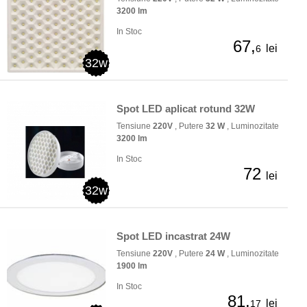
3200 lm
In Stoc
67,
lei
6
32w
Spot LED aplicat rotund 32W
Tensiune
220V
, Putere
32 W
, Luminozitate
3200 lm
In Stoc
72
lei
32w
Spot LED incastrat 24W
Tensiune
220V
, Putere
24 W
, Luminozitate
1900 lm
In Stoc
81,
lei
17