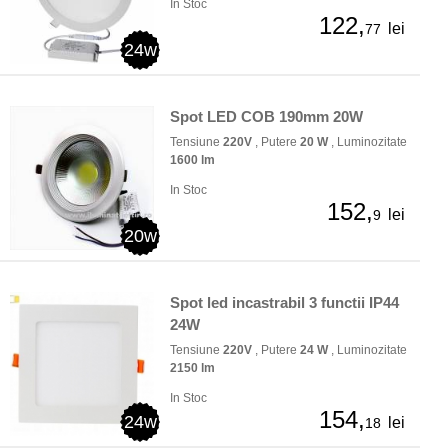
In Stoc
122,
lei
77
24w
Spot LED COB 190mm 20W
Tensiune
220V
, Putere
20 W
, Luminozitate
1600 lm
In Stoc
152,
lei
9
20w
Spot led incastrabil 3 functii IP44
24W
Tensiune
220V
, Putere
24 W
, Luminozitate
2150 lm
In Stoc
154,
24w
lei
18