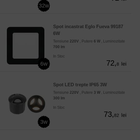
32w
Spot incastrat Eglo Fueva 99187
6W
Tensiune
220V
, Putere
6 W
, Luminozitate
700 lm
In Stoc
72,
6w
lei
8
Spot LED trepte IP65 3W
Tensiune
220V
, Putere
3 W
, Luminozitate
300 lm
In Stoc
73,
lei
82
3w