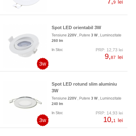
7,
lei
9
Spot LED orientabil 3W
Tensiune
220V
, Putere
3 W
, Luminozitate
260 lm
PRP: 12,73 lei
In Stoc
9,
lei
87
3w
Spot LED rotund slim aluminiu
3W
Tensiune
220V
, Putere
3 W
, Luminozitate
240 lm
PRP: 14,93 lei
In Stoc
10,
3w
lei
1