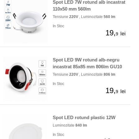
Spot LED 7W rotund alb incastrat
110x50 mm 560lm
Tensiune
220V
, Luminozitate
560 lm
In Stoc
19,
lei
9
Spot LED 9W rotund alb-negru
incastrat 85x85 mm 806lm GU10
Tensiune
220V
, Luminozitate
806 lm
In Stoc
19,
lei
9
Spot LED rotund plastic 12W
Luminozitate
840 lm
In Stoc