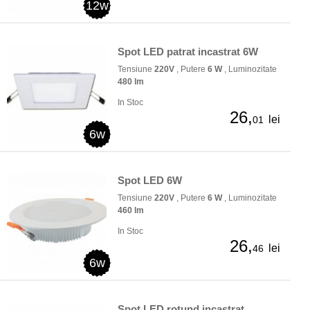
12w
Spot LED patrat incastrat 6W
Tensiune
220V
, Putere
6 W
, Luminozitate
480 lm
In Stoc
26,
lei
01
6w
Spot LED 6W
Tensiune
220V
, Putere
6 W
, Luminozitate
460 lm
In Stoc
26,
lei
46
6w
Spot LED rotund incastrat