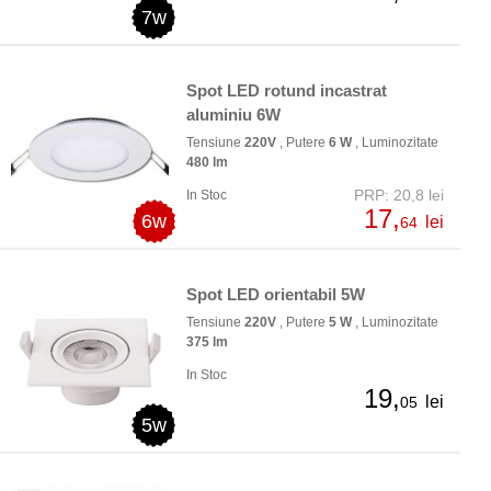
7w
Spot LED rotund incastrat
aluminiu 6W
Tensiune
220V
, Putere
6 W
, Luminozitate
480 lm
PRP: 20,8 lei
In Stoc
17,
6w
lei
64
Spot LED orientabil 5W
Tensiune
220V
, Putere
5 W
, Luminozitate
375 lm
In Stoc
19,
lei
05
5w