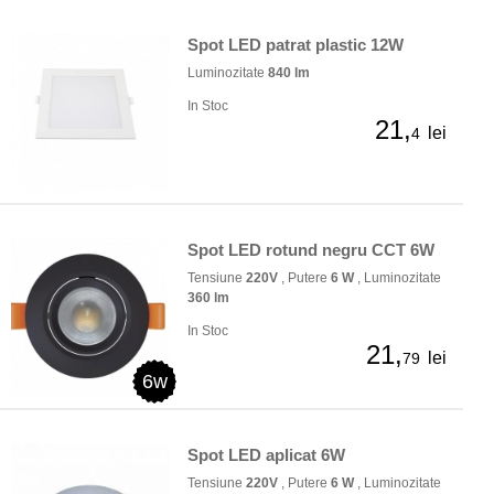
Spot LED patrat plastic 12W
Luminozitate
840 lm
In Stoc
21,
lei
4
Spot LED rotund negru CCT 6W
Tensiune
220V
, Putere
6 W
, Luminozitate
360 lm
In Stoc
21,
lei
79
6w
Spot LED aplicat 6W
Tensiune
220V
, Putere
6 W
, Luminozitate