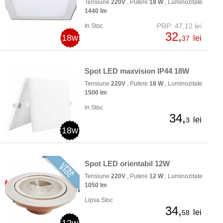
Tensiune
220V
, Putere
18 W
, Luminozitate
1440 lm
PRP: 47,12 lei
In Stoc
32,
18w
lei
37
Spot LED maxvision IP44 18W
Tensiune
220V
, Putere
18 W
, Luminozitate
1500 lm
In Stoc
34,
lei
3
18w
Spot LED orientabil 12W
Tensiune
220V
, Putere
12 W
, Luminozitate
1050 lm
Lipsa Stoc
34,
lei
58