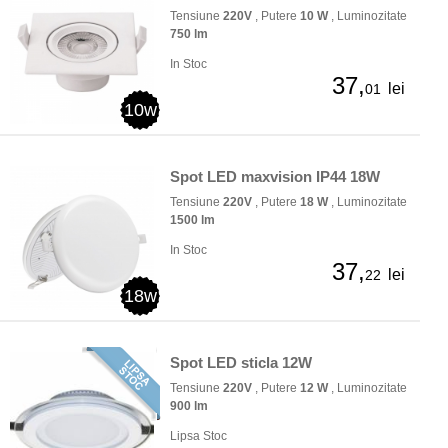
Tensiune
220V
, Putere
10 W
, Luminozitate
750 lm
In Stoc
37,
lei
01
10w
Spot LED maxvision IP44 18W
Tensiune
220V
, Putere
18 W
, Luminozitate
1500 lm
In Stoc
37,
lei
22
18w
Spot LED sticla 12W
Tensiune
220V
, Putere
12 W
, Luminozitate
900 lm
Lipsa Stoc