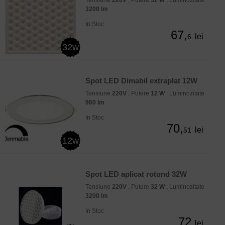
Tensiune
220V
, Putere
32 W
, Luminozitate
3200 lm
In Stoc
67,
lei
6
32w
Spot LED Dimabil extraplat 12W
Tensiune
220V
, Putere
12 W
, Luminozitate
960 lm
In Stoc
70,
lei
51
12w
Spot LED aplicat rotund 32W
Tensiune
220V
, Putere
32 W
, Luminozitate
3200 lm
In Stoc
72
lei