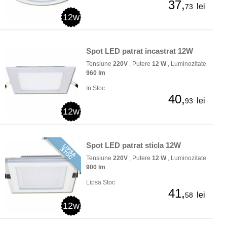
37,
lei
73
12w
Spot LED patrat incastrat 12W
Tensiune
220V
, Putere
12 W
, Luminozitate
960 lm
In Stoc
40,
lei
93
12w
Spot LED patrat sticla 12W
Tensiune
220V
, Putere
12 W
, Luminozitate
900 lm
Lipsa Stoc
41,
lei
58
12w