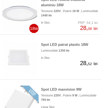
aluminiu 18W
Tensiune
220V
, Putere
18 W
, Luminozitate
1440 lm
PRP: 54,1 lei
In Stoc
28,
18w
lei
08
Spot LED patrat plastic 18W
Luminozitate
1350 lm
In Stoc
28,
lei
52
Spot LED maxvision 9W
Tensiune
220V
, Putere
9 W
, Luminozitate
760 lm
Lipsa Stoc