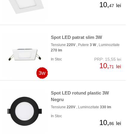
10,
lei
47
Spot LED patrat slim 3W
Tensiune
220V
, Putere
3 W
, Luminozitate
270 lm
PRP: 15,55 lei
In Stoc
10,
lei
71
3w
Spot LED rotund plastic 3W
Negru
Tensiune
220V
, Luminozitate
330 lm
In Stoc
10,
lei
86