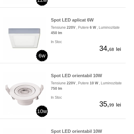
12w
Spot LED aplicat 6W
Tensiune
220V
, Putere
6 W
, Luminozitate
450 lm
In Stoc
34,
lei
68
6w
Spot LED orientabil 10W
Tensiune
220V
, Putere
10 W
, Luminozitate
750 lm
In Stoc
35,
lei
99
10w
Spot LED orientabil 10W