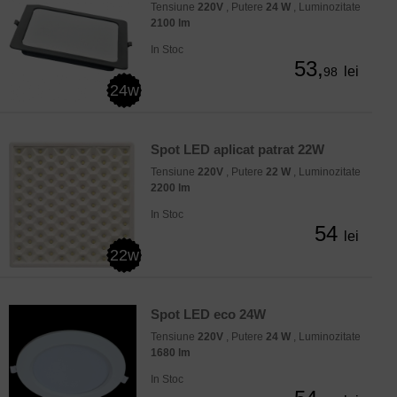
Tensiune
220V
, Putere
24 W
, Luminozitate
2100 lm
In Stoc
53,
lei
98
24w
Spot LED aplicat patrat 22W
Tensiune
220V
, Putere
22 W
, Luminozitate
2200 lm
In Stoc
54
lei
22w
Spot LED eco 24W
Tensiune
220V
, Putere
24 W
, Luminozitate
1680 lm
In Stoc