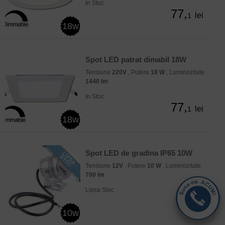
In Stoc
77,
lei
1
18w
Spot LED patrat dimabil 18W
Tensiune
220V
, Putere
18 W
, Luminozitate
1440 lm
In Stoc
77,
lei
1
18w
Spot LED de gradina IP65 10W
Tensiune
12V
, Putere
10 W
, Luminozitate
700 lm
Lipsa Stoc
78
lei
10w