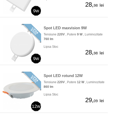
28,
lei
98
9w
Spot LED maxvision 9W
Tensiune
220V
, Putere
9 W
, Luminozitate
760 lm
Lipsa Stoc
28,
lei
98
9w
Spot LED rotund 12W
Tensiune
220V
, Putere
12 W
, Luminozitate
860 lm
Lipsa Stoc
29,
lei
09
12w