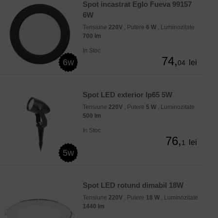
Spot incastrat Eglo Fueva 99157
6W
Tensiune
220V
, Putere
6 W
, Luminozitate
700 lm
In Stoc
74,
6w
lei
04
Spot LED exterior Ip65 5W
Tensiune
220V
, Putere
5 W
, Luminozitate
500 lm
In Stoc
76,
lei
1
5w
Spot LED rotund dimabil 18W
Tensiune
220V
, Putere
18 W
, Luminozitate
1440 lm