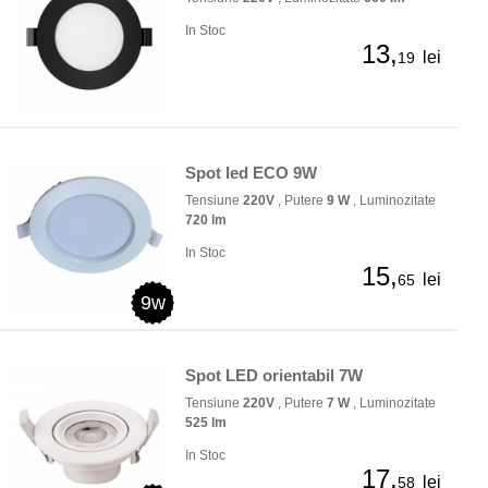
In Stoc
13,
lei
19
Spot led ECO 9W
Tensiune
220V
, Putere
9 W
, Luminozitate
720 lm
In Stoc
15,
lei
65
9w
Spot LED orientabil 7W
Tensiune
220V
, Putere
7 W
, Luminozitate
525 lm
In Stoc
17,
lei
58