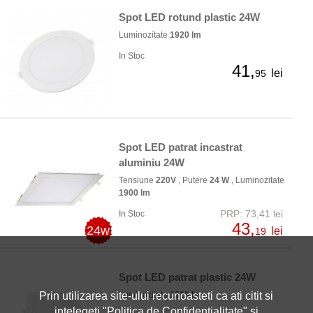
Spot LED rotund plastic 24W
Luminozitate
1920 lm
In Stoc
41,
lei
95
Spot LED patrat incastrat
aluminiu 24W
Tensiune
220V
, Putere
24 W
, Luminozitate
1900 lm
PRP: 73,41 lei
In Stoc
43,
24w
lei
19
Spot LED patrat plastic 24W
Luminozitate
1920 lm
Prin utilizarea site-ului recunoasteti ca ati citit si
intelegeti "
Politica de Confidentialitate
" si