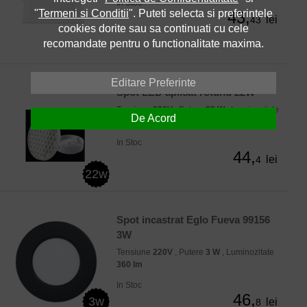
In Stoc
"
Termeni si Conditii
". Puteti selecta si preferintele
43,
lei
43
cookies dorite sau sa continuati cu cele
recomandate pentru o functionalitate maxima.
Editare Preferinte
Spot LED aplicat rotund 22W
Tensiune
220V
, Putere
22 W
, Luminozitate
De Acord
2200 lm
In Stoc
44,
lei
4
22w
Spot incastrat Eglo Fueva 99156
3W
Tensiune
220V
, Putere
3 W
, Luminozitate
360 lm
In Stoc
46,
3w
lei
8