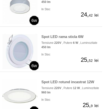
450 lm
In Stoc
24,
lei
42
6w
Spot LED rama sticla 6W
Tensiune
220V
, Putere
6 W
, Luminozitate
450 lm
In Stoc
25,
lei
52
6w
Spot LED rotund incastrat 12W
Tensiune
220V
, Putere
12 W
, Luminozitate
960 lm
In Stoc
25,
lei
9