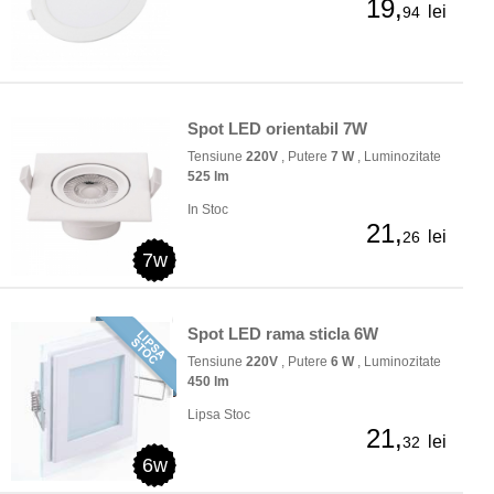
19,
lei
94
Spot LED orientabil 7W
Tensiune
220V
, Putere
7 W
, Luminozitate
525 lm
In Stoc
21,
lei
26
7w
Spot LED rama sticla 6W
Tensiune
220V
, Putere
6 W
, Luminozitate
450 lm
Lipsa Stoc
21,
lei
32
6w