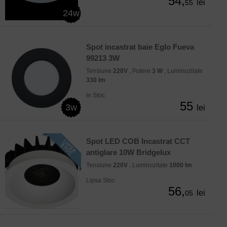
54,
lei
55
24w
Spot incastrat baie Eglo Fueva
99213 3W
Tensiune
220V
, Putere
3 W
, Luminozitate
330 lm
In Stoc
55
3w
lei
Spot LED COB Incastrat CCT
antiglare 10W Bridgelux
Tensiune
220V
, Luminozitate
1000 lm
Lipsa Stoc
56,
lei
05