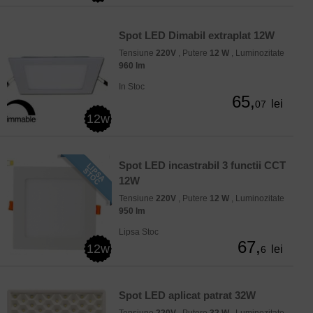
Spot LED Dimabil extraplat 12W
Tensiune
220V
, Putere
12 W
, Luminozitate
960 lm
In Stoc
65,
lei
07
12w
Spot LED incastrabil 3 functii CCT
12W
Tensiune
220V
, Putere
12 W
, Luminozitate
950 lm
Lipsa Stoc
67,
12w
lei
6
Spot LED aplicat patrat 32W