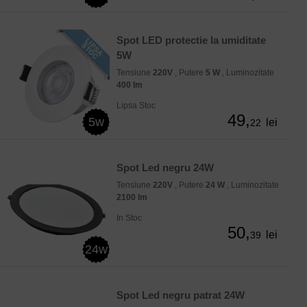
Spot LED protectie la umiditate
5W
Tensiune
220V
, Putere
5 W
, Luminozitate
400 lm
Lipsa Stoc
49,
5w
lei
22
Spot Led negru 24W
Tensiune
220V
, Putere
24 W
, Luminozitate
2100 lm
In Stoc
50,
lei
39
24w
Spot Led negru patrat 24W