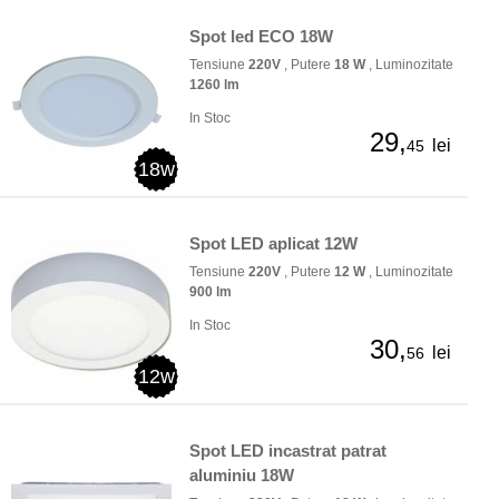
Spot led ECO 18W
Tensiune
220V
, Putere
18 W
, Luminozitate
1260 lm
In Stoc
29,
lei
45
18w
Spot LED aplicat 12W
Tensiune
220V
, Putere
12 W
, Luminozitate
900 lm
In Stoc
30,
lei
56
12w
Spot LED incastrat patrat
aluminiu 18W