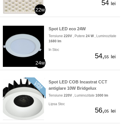
54
lei
22w
Spot LED eco 24W
Tensiune
220V
, Putere
24 W
, Luminozitate
1680 lm
In Stoc
54,
lei
55
24w
Spot LED COB Incastrat CCT
antiglare 10W Bridgelux
Tensiune
220V
, Luminozitate
1000 lm
Lipsa Stoc
56,
lei
05