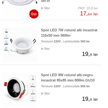
480 lm
PRP: 20,8 lei
In Stoc
17,
6w
lei
64
Spot LED 7W rotund alb incastrat
110x50 mm 560lm
Tensiune
220V
, Luminozitate
560 lm
In Stoc
19,
lei
9
Spot LED 9W rotund alb-negru
incastrat 85x85 mm 806lm GU10
Tensiune
220V
, Luminozitate
806 lm
In Stoc
19,
lei
9