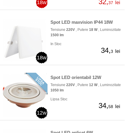
32,
18w
lei
37
Spot LED maxvision IP44 18W
Tensiune
220V
, Putere
18 W
, Luminozitate
1500 lm
In Stoc
34,
lei
3
18w
Spot LED orientabil 12W
Tensiune
220V
, Putere
12 W
, Luminozitate
1050 lm
Lipsa Stoc
34,
lei
58
12w
Spot LED aplicat 6W