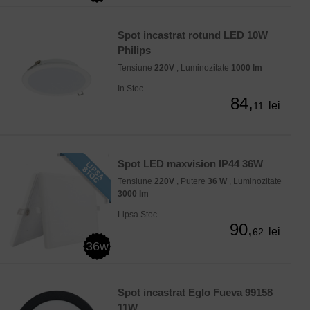
Spot incastrat rotund LED 10W
Philips
Tensiune
220V
, Luminozitate
1000 lm
In Stoc
84,
lei
11
Spot LED maxvision IP44 36W
Tensiune
220V
, Putere
36 W
, Luminozitate
3000 lm
Lipsa Stoc
90,
lei
62
36w
Spot incastrat Eglo Fueva 99158
11W