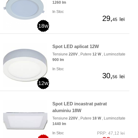
1260 lm
In Stoc
29,
lei
45
18w
Spot LED aplicat 12W
Tensiune
220V
, Putere
12 W
, Luminozitate
900 lm
In Stoc
30,
lei
56
12w
Spot LED incastrat patrat
aluminiu 18W
Tensiune
220V
, Putere
18 W
, Luminozitate
1440 lm
PRP: 47,12 lei
In Stoc