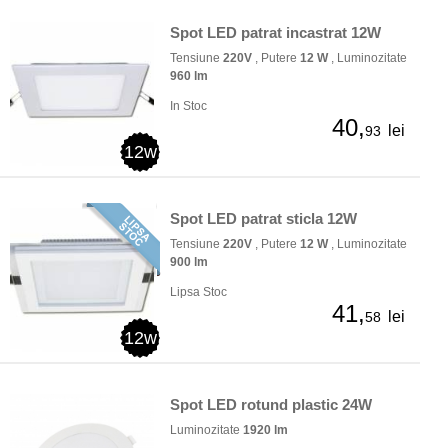
Spot LED patrat incastrat 12W
Tensiune
220V
, Putere
12 W
, Luminozitate
960 lm
In Stoc
40,
lei
93
12w
Spot LED patrat sticla 12W
Tensiune
220V
, Putere
12 W
, Luminozitate
900 lm
Lipsa Stoc
41,
lei
58
12w
Spot LED rotund plastic 24W
Luminozitate
1920 lm