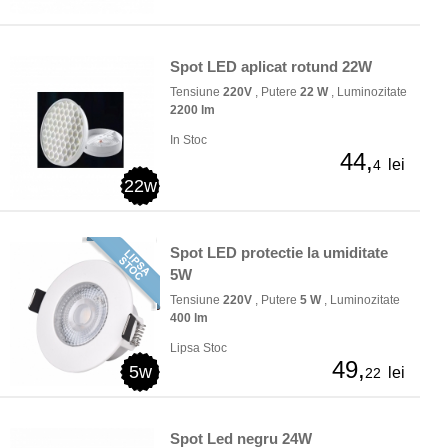
Spot LED aplicat rotund 22W
Tensiune
220V
, Putere
22 W
, Luminozitate
2200 lm
In Stoc
44,
lei
4
22w
Spot LED protectie la umiditate
5W
Tensiune
220V
, Putere
5 W
, Luminozitate
400 lm
Lipsa Stoc
49,
5w
lei
22
Spot Led negru 24W