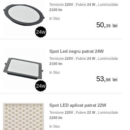
Tensiune
220V
, Putere
24 W
, Luminozitate
2100 lm
In Stoc
50,
lei
39
24w
Spot Led negru patrat 24W
Tensiune
220V
, Putere
24 W
, Luminozitate
2100 lm
In Stoc
53,
lei
98
24w
Spot LED aplicat patrat 22W
Tensiune
220V
, Putere
22 W
, Luminozitate
2200 lm
In Stoc