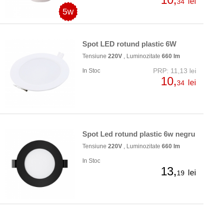
lei
34
5w
Spot LED rotund plastic 6W
Tensiune
220V
, Luminozitate
660 lm
PRP: 11,13 lei
In Stoc
10,
lei
34
Spot Led rotund plastic 6w negru
Tensiune
220V
, Luminozitate
660 lm
In Stoc
13,
lei
19