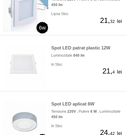
450 lm
Lipsa Stoc
21,
lei
32
6w
Spot LED patrat plastic 12W
Luminozitate
840 lm
In Stoc
21,
lei
4
Spot LED aplicat 6W
Tensiune
220V
, Putere
6 W
, Luminozitate
450 lm
In Stoc
24,
lei
42