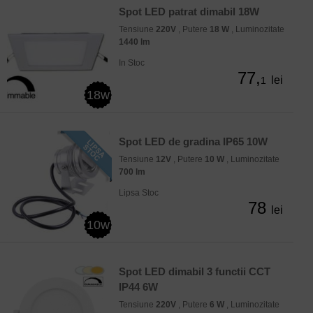
Spot LED patrat dimabil 18W
Tensiune
220V
, Putere
18 W
, Luminozitate
1440 lm
In Stoc
77,
lei
1
18w
Spot LED de gradina IP65 10W
Tensiune
12V
, Putere
10 W
, Luminozitate
700 lm
Lipsa Stoc
78
lei
10w
Spot LED dimabil 3 functii CCT
IP44 6W
Tensiune
220V
, Putere
6 W
, Luminozitate