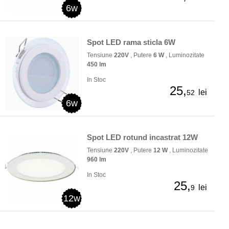
6w
Spot LED rama sticla 6W
Tensiune
220V
, Putere
6 W
, Luminozitate
450 lm
In Stoc
25,
lei
52
6w
Spot LED rotund incastrat 12W
Tensiune
220V
, Putere
12 W
, Luminozitate
960 lm
In Stoc
25,
lei
9
12w