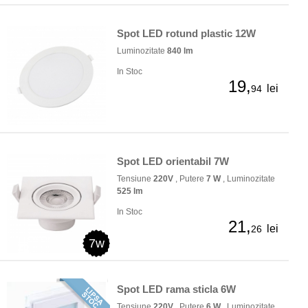
Spot LED rotund plastic 12W
Luminozitate
840 lm
In Stoc
19,
lei
94
Spot LED orientabil 7W
Tensiune
220V
, Putere
7 W
, Luminozitate
525 lm
In Stoc
21,
lei
26
7w
Spot LED rama sticla 6W
Tensiune
220V
, Putere
6 W
, Luminozitate