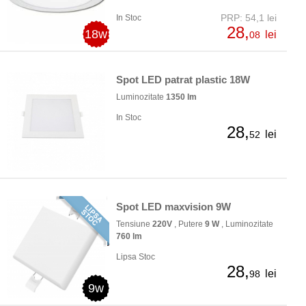
PRP: 54,1 lei
In Stoc
28,
18w
lei
08
Spot LED patrat plastic 18W
Luminozitate
1350 lm
In Stoc
28,
lei
52
Spot LED maxvision 9W
Tensiune
220V
, Putere
9 W
, Luminozitate
760 lm
Lipsa Stoc
28,
lei
98
9w