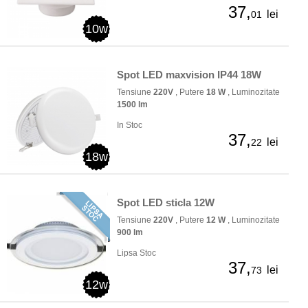
37,
lei
01
10w
Spot LED maxvision IP44 18W
Tensiune
220V
, Putere
18 W
, Luminozitate
1500 lm
In Stoc
37,
lei
22
18w
Spot LED sticla 12W
Tensiune
220V
, Putere
12 W
, Luminozitate
900 lm
Lipsa Stoc
37,
lei
73
12w