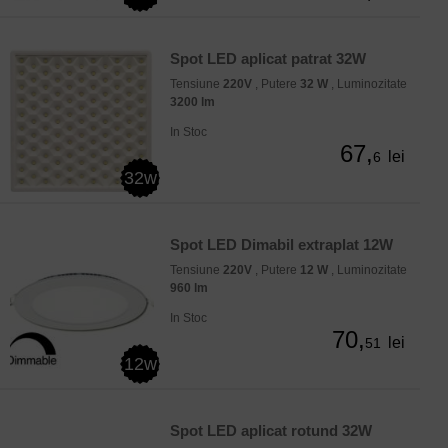
Spot LED aplicat patrat 32W
Tensiune
220V
, Putere
32 W
, Luminozitate
3200 lm
In Stoc
67,
lei
6
32w
Spot LED Dimabil extraplat 12W
Tensiune
220V
, Putere
12 W
, Luminozitate
960 lm
In Stoc
70,
lei
51
12w
Spot LED aplicat rotund 32W