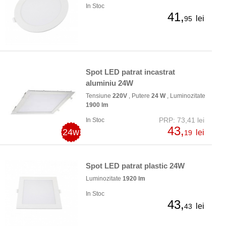
In Stoc
41,
lei
95
Spot LED patrat incastrat
aluminiu 24W
Tensiune
220V
, Putere
24 W
, Luminozitate
1900 lm
PRP: 73,41 lei
In Stoc
43,
24w
lei
19
Spot LED patrat plastic 24W
Luminozitate
1920 lm
In Stoc
43,
lei
43