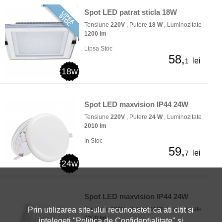
Spot LED patrat sticla 18W
Tensiune
220V
, Putere
18 W
, Luminozitate
1200 lm
Lipsa Stoc
58,
lei
1
18w
Spot LED maxvision IP44 24W
Tensiune
220V
, Putere
24 W
, Luminozitate
2010 lm
In Stoc
59,
lei
7
24w
Spot LED maxvision IP44 24W
Tensiune
220V
, Putere
24 W
, Luminozitate
Prin utilizarea site-ului recunoasteti ca ati citit si
2050 lm
intelegeti "
Politica de Confidentialitate
" si