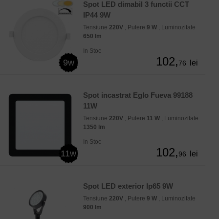
Spot LED dimabil 3 functii CCT
IP44 9W
Tensiune
220V
, Putere
9 W
, Luminozitate
650 lm
In Stoc
102,
9w
lei
76
Spot incastrat Eglo Fueva 99188
11W
Tensiune
220V
, Putere
11 W
, Luminozitate
1350 lm
In Stoc
102,
11w
lei
96
Spot LED exterior Ip65 9W
Tensiune
220V
, Putere
9 W
, Luminozitate
900 lm