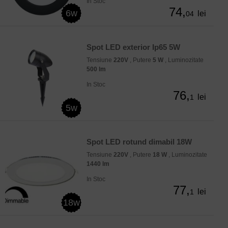
In Stoc
74,
6w
lei
04
Spot LED exterior Ip65 5W
Tensiune
220V
, Putere
5 W
, Luminozitate
500 lm
In Stoc
76,
lei
1
5w
Spot LED rotund dimabil 18W
Tensiune
220V
, Putere
18 W
, Luminozitate
1440 lm
In Stoc
77,
lei
1
18w