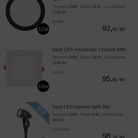
Tensiune
220V
, Putere
11 W
, Luminozitate
1350 lm
In Stoc
92,
11w
lei
56
Spot LED incastrabil 3 functii 18W
Tensiune
220V
, Putere
18 W
, Luminozitate
1440 lm
In Stoc
95,
lei
05
18w
Spot LED exterior Ip65 9W
Tensiune
220V
, Putere
9 W
, Luminozitate
900 lm
Lipsa Stoc
98,
lei
16