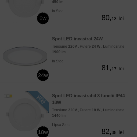
450 lm
In Stoc
80,
6w
lei
13
Spot LED incastrat 24W
Tensiune
220V
, Putere
24 W
, Luminozitate
1900 lm
In Stoc
81,
lei
17
24w
Spot LED incastrabil 3 functii IP44
18W
Tensiune
220V
, Putere
18 W
, Luminozitate
1440 lm
Lipsa Stoc
82,
18w
lei
38