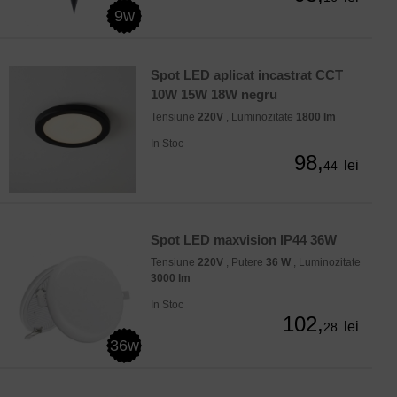
9w
Spot LED aplicat incastrat CCT
10W 15W 18W negru
Tensiune
220V
, Luminozitate
1800 lm
In Stoc
98,
lei
44
Spot LED maxvision IP44 36W
Tensiune
220V
, Putere
36 W
, Luminozitate
3000 lm
In Stoc
102,
lei
28
36w