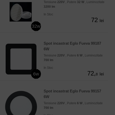
Tensiune
220V
, Putere
32 W
, Luminozitate
3200 lm
In Stoc
72
lei
32w
Spot incastrat Eglo Fueva 99187
6W
Tensiune
220V
, Putere
6 W
, Luminozitate
700 lm
In Stoc
72,
6w
lei
8
Spot incastrat Eglo Fueva 99157
6W
Tensiune
220V
, Putere
6 W
, Luminozitate
700 lm