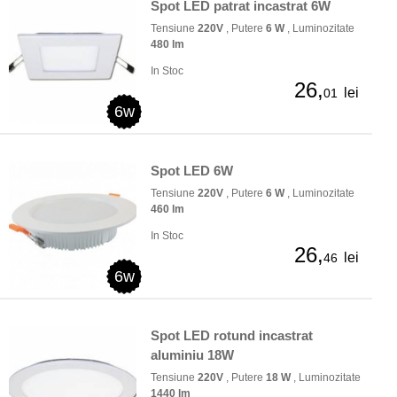
Spot LED patrat incastrat 6W
Tensiune
220V
, Putere
6 W
, Luminozitate
480 lm
In Stoc
26,
lei
01
6w
Spot LED 6W
Tensiune
220V
, Putere
6 W
, Luminozitate
460 lm
In Stoc
26,
lei
46
6w
Spot LED rotund incastrat
aluminiu 18W
Tensiune
220V
, Putere
18 W
, Luminozitate
1440 lm