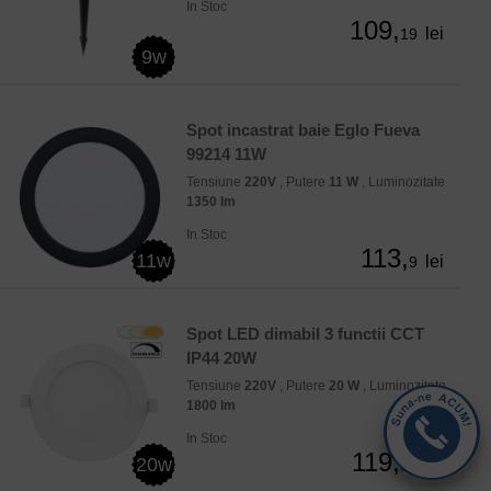
In Stoc
109,
lei
19
9w
Spot incastrat baie Eglo Fueva
99214 11W
Tensiune
220V
, Putere
11 W
, Luminozitate
1350 lm
In Stoc
113,
11w
lei
9
Spot LED dimabil 3 functii CCT
IP44 20W
Tensiune
220V
, Putere
20 W
, Luminozitate
1800 lm
In Stoc
119,
20w
lei
03