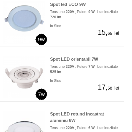
Spot led ECO 9W
Tensiune
220V
, Putere
9 W
, Luminozitate
720 lm
In Stoc
15,
lei
65
9w
Spot LED orientabil 7W
Tensiune
220V
, Putere
7 W
, Luminozitate
525 lm
In Stoc
17,
lei
58
7w
Spot LED rotund incastrat
aluminiu 6W
Tensiune
220V
, Putere
6 W
, Luminozitate