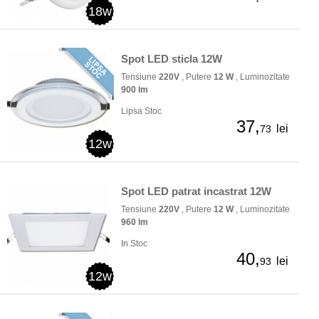
18w
Spot LED sticla 12W
Tensiune
220V
, Putere
12 W
, Luminozitate
900 lm
Lipsa Stoc
37,
lei
73
12w
Spot LED patrat incastrat 12W
Tensiune
220V
, Putere
12 W
, Luminozitate
960 lm
In Stoc
40,
lei
93
12w