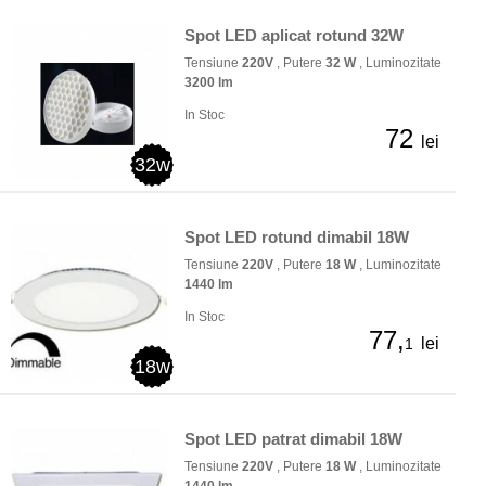
Spot LED aplicat rotund 32W
Tensiune
220V
, Putere
32 W
, Luminozitate
3200 lm
In Stoc
72
lei
32w
Spot LED rotund dimabil 18W
Tensiune
220V
, Putere
18 W
, Luminozitate
1440 lm
In Stoc
77,
lei
1
18w
Spot LED patrat dimabil 18W
Tensiune
220V
, Putere
18 W
, Luminozitate