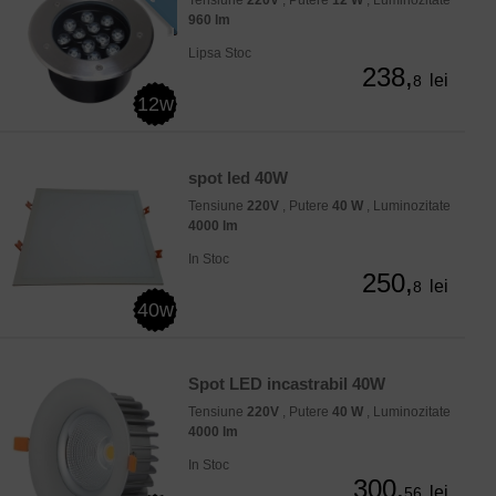
Tensiune
220V
, Putere
12 W
, Luminozitate
960 lm
Lipsa Stoc
238,
lei
8
12w
spot led 40W
Tensiune
220V
, Putere
40 W
, Luminozitate
4000 lm
In Stoc
250,
lei
8
40w
Spot LED incastrabil 40W
Tensiune
220V
, Putere
40 W
, Luminozitate
4000 lm
In Stoc
300,
lei
56