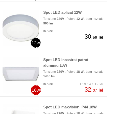
Spot LED aplicat 12W
Tensiune
220V
, Putere
12 W
, Luminozitate
900 lm
In Stoc
30,
lei
56
12w
Spot LED incastrat patrat
aluminiu 18W
Tensiune
220V
, Putere
18 W
, Luminozitate
1440 lm
PRP: 47,12 lei
In Stoc
32,
18w
lei
37
Spot LED maxvision IP44 18W
Tensiune
220V
, Putere
18 W
, Luminozitate