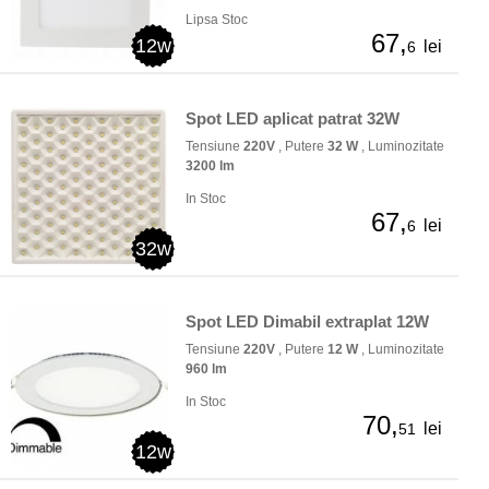
Lipsa Stoc
67,
12w
lei
6
Spot LED aplicat patrat 32W
Tensiune
220V
, Putere
32 W
, Luminozitate
3200 lm
In Stoc
67,
lei
6
32w
Spot LED Dimabil extraplat 12W
Tensiune
220V
, Putere
12 W
, Luminozitate
960 lm
In Stoc
70,
lei
51
12w