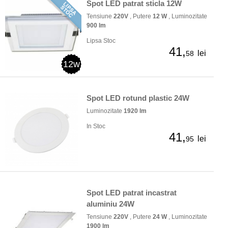
Spot LED patrat sticla 12W
Tensiune
220V
, Putere
12 W
, Luminozitate
900 lm
Lipsa Stoc
41,
lei
58
12w
Spot LED rotund plastic 24W
Luminozitate
1920 lm
In Stoc
41,
lei
95
Spot LED patrat incastrat
aluminiu 24W
Tensiune
220V
, Putere
24 W
, Luminozitate
1900 lm