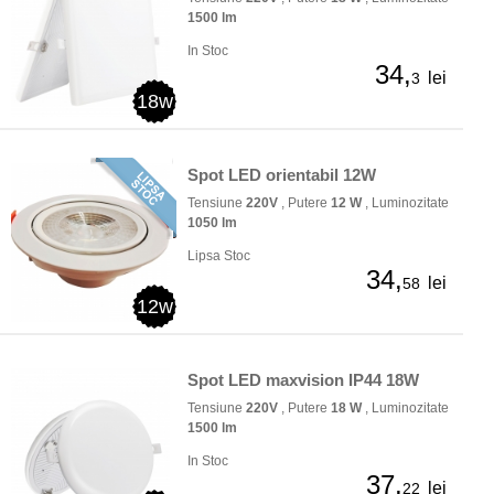
1500 lm
In Stoc
34,
lei
3
18w
Spot LED orientabil 12W
Tensiune
220V
, Putere
12 W
, Luminozitate
1050 lm
Lipsa Stoc
34,
lei
58
12w
Spot LED maxvision IP44 18W
Tensiune
220V
, Putere
18 W
, Luminozitate
1500 lm
In Stoc
37,
lei
22