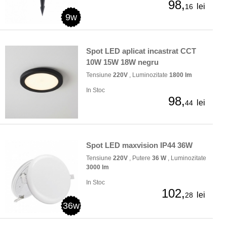
98,
lei
16
9w
Spot LED aplicat incastrat CCT
10W 15W 18W negru
Tensiune
220V
, Luminozitate
1800 lm
In Stoc
98,
lei
44
Spot LED maxvision IP44 36W
Tensiune
220V
, Putere
36 W
, Luminozitate
3000 lm
In Stoc
102,
lei
28
36w