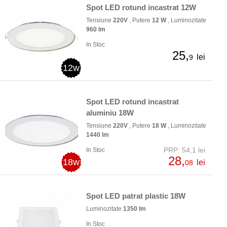
Spot LED rotund incastrat 12W
Tensiune
220V
, Putere
12 W
, Luminozitate
960 lm
In Stoc
25,
lei
9
12w
Spot LED rotund incastrat
aluminiu 18W
Tensiune
220V
, Putere
18 W
, Luminozitate
1440 lm
PRP: 54,1 lei
In Stoc
28,
18w
lei
08
Spot LED patrat plastic 18W
Luminozitate
1350 lm
In Stoc