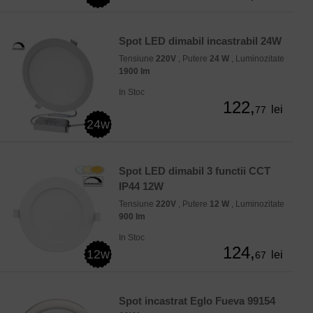
Spot LED dimabil incastrabil 24W
Tensiune
220V
, Putere
24 W
, Luminozitate
1900 lm
In Stoc
122,
lei
77
24w
Spot LED dimabil 3 functii CCT
IP44 12W
Tensiune
220V
, Putere
12 W
, Luminozitate
900 lm
In Stoc
124,
12w
lei
67
Spot incastrat Eglo Fueva 99154