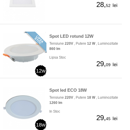
28,
lei
52
Spot LED rotund 12W
Tensiune
220V
, Putere
12 W
, Luminozitate
860 lm
Lipsa Stoc
29,
lei
09
12w
Spot led ECO 18W
Tensiune
220V
, Putere
18 W
, Luminozitate
1260 lm
In Stoc
29,
lei
45
18w