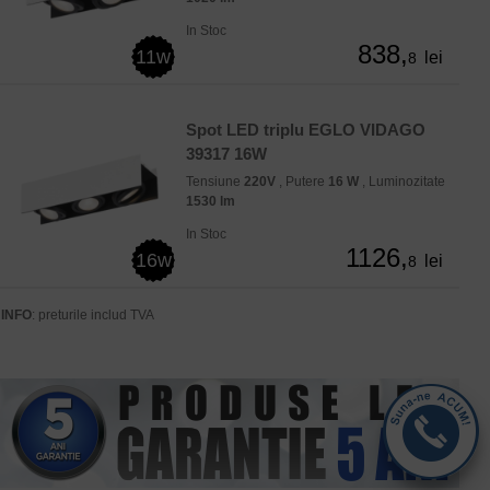
In Stoc
838,
11w
lei
8
Spot LED triplu EGLO VIDAGO
39317 16W
Tensiune
220V
, Putere
16 W
, Luminozitate
1530 lm
In Stoc
1126,
16w
lei
8
INFO
: preturile includ TVA