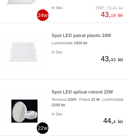
PRP: 73,41 lei
In Stoc
43,
24w
lei
19
Spot LED patrat plastic 24W
Luminozitate
1920 lm
In Stoc
43,
lei
43
Spot LED aplicat rotund 22W
Tensiune
220V
, Putere
22 W
, Luminozitate
2200 lm
In Stoc
44,
lei
4
22w