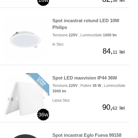
18w
lei
38
Spot incastrat rotund LED 10W
Philips
Tensiune
220V
, Luminozitate
1000 lm
In Stoc
84,
lei
11
Spot LED maxvision IP44 36W
Tensiune
220V
, Putere
36 W
, Luminozitate
3000 lm
Lipsa Stoc
90,
lei
62
36w
Spot incastrat Eglo Fueva 99158