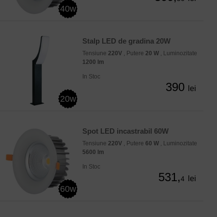
40w
Stalp LED de gradina 20W
Tensiune
220V
, Putere
20 W
, Luminozitate
1200 lm
In Stoc
390
lei
20w
Spot LED incastrabil 60W
Tensiune
220V
, Putere
60 W
, Luminozitate
5600 lm
In Stoc
531,
lei
4
60w