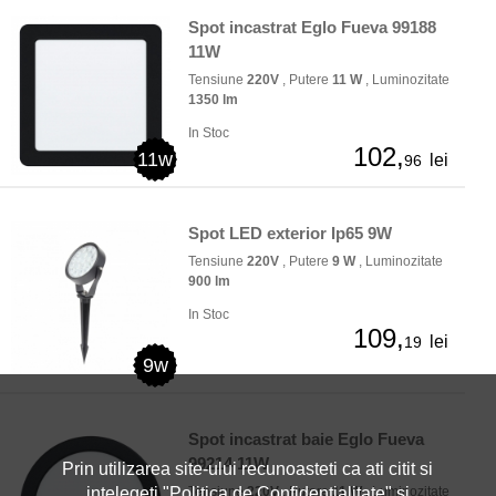
Spot incastrat Eglo Fueva 99188
11W
Tensiune
220V
, Putere
11 W
, Luminozitate
1350 lm
In Stoc
102,
11w
lei
96
Spot LED exterior Ip65 9W
Tensiune
220V
, Putere
9 W
, Luminozitate
900 lm
In Stoc
109,
lei
19
9w
Spot incastrat baie Eglo Fueva
99214 11W
Prin utilizarea site-ului recunoasteti ca ati citit si
Tensiune
220V
, Putere
11 W
, Luminozitate
intelegeti "
Politica de Confidentialitate
" si