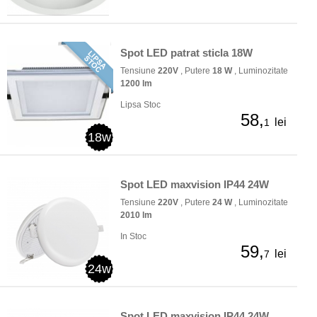
Spot LED patrat sticla 18W
Tensiune
220V
, Putere
18 W
, Luminozitate
1200 lm
Lipsa Stoc
58,
lei
1
18w
Spot LED maxvision IP44 24W
Tensiune
220V
, Putere
24 W
, Luminozitate
2010 lm
In Stoc
59,
lei
7
24w
Spot LED maxvision IP44 24W