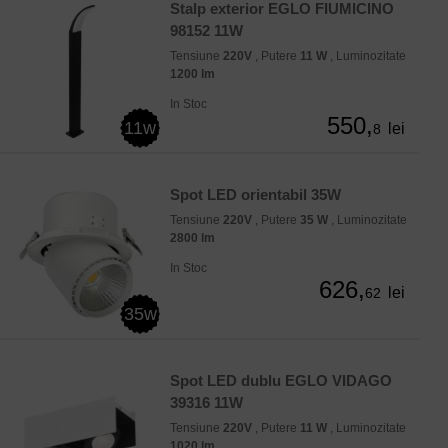
Stalp exterior EGLO FIUMICINO
98152 11W
Tensiune
220V
, Putere
11 W
, Luminozitate
1200 lm
In Stoc
550,
11w
lei
8
Spot LED orientabil 35W
Tensiune
220V
, Putere
35 W
, Luminozitate
2800 lm
In Stoc
626,
lei
62
35w
Spot LED dublu EGLO VIDAGO
39316 11W
Tensiune
220V
, Putere
11 W
, Luminozitate
1020 lm