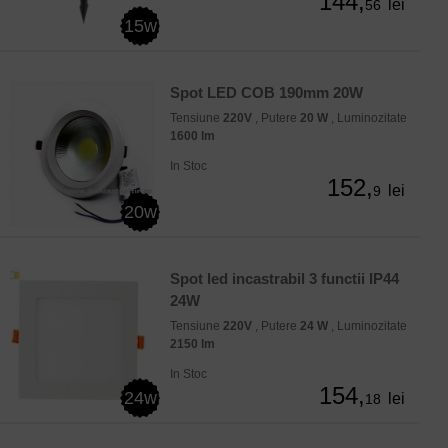
144,
lei
56
15w
Spot LED COB 190mm 20W
Tensiune
220V
, Putere
20 W
, Luminozitate
1600 lm
In Stoc
152,
lei
9
20w
Spot led incastrabil 3 functii IP44
24W
Tensiune
220V
, Putere
24 W
, Luminozitate
2150 lm
In Stoc
154,
24w
lei
18