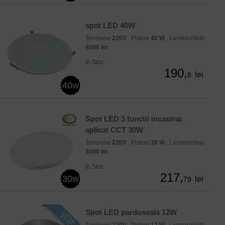
spot LED 40W
Tensiune
220V
, Putere
40 W
, Luminozitate
4000 lm
In Stoc
190,
lei
8
40w
Spot LED 3 functii incastrat
aplicat CCT 30W
Tensiune
220V
, Putere
30 W
, Luminozitate
3000 lm
In Stoc
217,
30w
lei
79
Spot LED pardoseala 12W