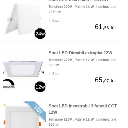
Tensiune
220V
, Putere
24 W
, Luminozitate
2050 lm
In Stoc
61,
lei
56
24w
Spot LED Dimabil extraplat 12W
Tensiune
220V
, Putere
12 W
, Luminozitate
960 lm
In Stoc
65,
lei
07
12w
Spot LED incastrabil 3 functii CCT
12W
Tensiune
220V
, Putere
12 W
, Luminozitate
950 lm