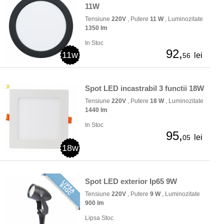
11W
Tensiune
220V
, Putere
11 W
, Luminozitate
1350 lm
In Stoc
92,
11w
lei
56
Spot LED incastrabil 3 functii 18W
Tensiune
220V
, Putere
18 W
, Luminozitate
1440 lm
In Stoc
95,
lei
05
18w
Spot LED exterior Ip65 9W
Tensiune
220V
, Putere
9 W
, Luminozitate
900 lm
Lipsa Stoc