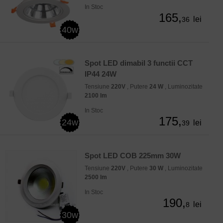
In Stoc
165,
lei
36
40w
Spot LED dimabil 3 functii CCT
IP44 24W
Tensiune
220V
, Putere
24 W
, Luminozitate
2100 lm
In Stoc
175,
24w
lei
39
Spot LED COB 225mm 30W
Tensiune
220V
, Putere
30 W
, Luminozitate
2500 lm
In Stoc
190,
lei
8
30w