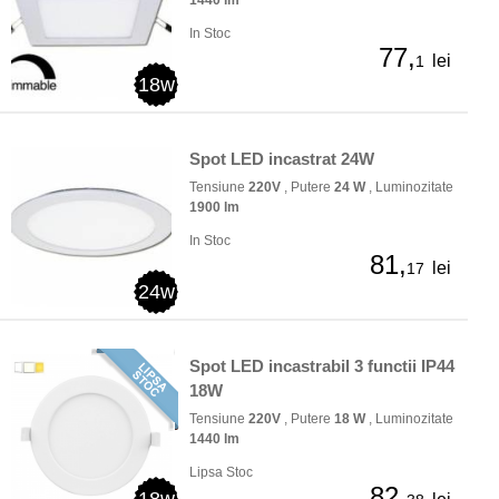
1440 lm
In Stoc
77,
lei
1
18w
Spot LED incastrat 24W
Tensiune
220V
, Putere
24 W
, Luminozitate
1900 lm
In Stoc
81,
lei
17
24w
Spot LED incastrabil 3 functii IP44
18W
Tensiune
220V
, Putere
18 W
, Luminozitate
1440 lm
Lipsa Stoc
82,