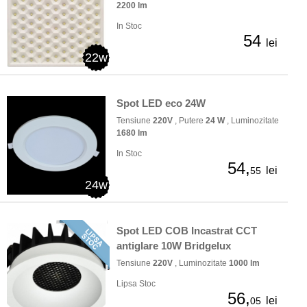
2200 lm
In Stoc
54
lei
22w
Spot LED eco 24W
Tensiune
220V
, Putere
24 W
, Luminozitate
1680 lm
In Stoc
54,
lei
55
24w
Spot LED COB Incastrat CCT
antiglare 10W Bridgelux
Tensiune
220V
, Luminozitate
1000 lm
Lipsa Stoc
56,
lei
05