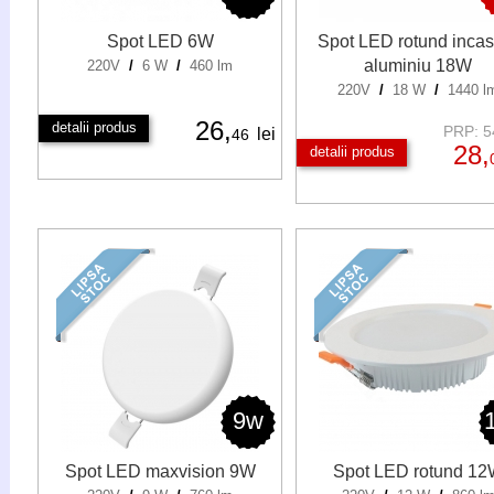
Spot LED 6W
Spot LED rotund incas
aluminiu 18W
220V
/
6 W
/
460 lm
220V
/
18 W
/
1440 l
26,
detalii produs
PRP: 54
lei
46
28,
detalii produs
9w
Spot LED maxvision 9W
Spot LED rotund 1