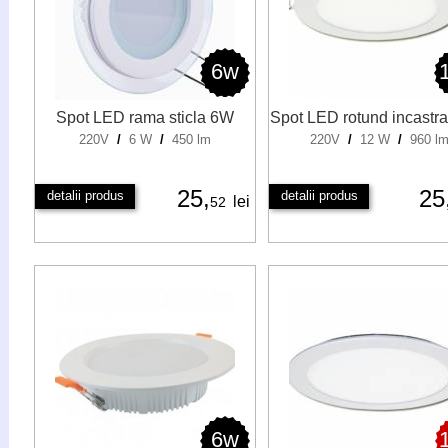
6w
Spot LED rama sticla 6W
Spot LED rotund incastr
220V
/
6 W
/
450 lm
220V
/
12 W
/
960 l
25,
25
detalii produs
detalii produs
lei
52
6w