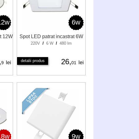
12w
6w
at 12W
Spot LED patrat incastrat 6W
m
220V
/
6 W
/
480 lm
,
26,
detalii produs
lei
lei
9
01
18w
9w