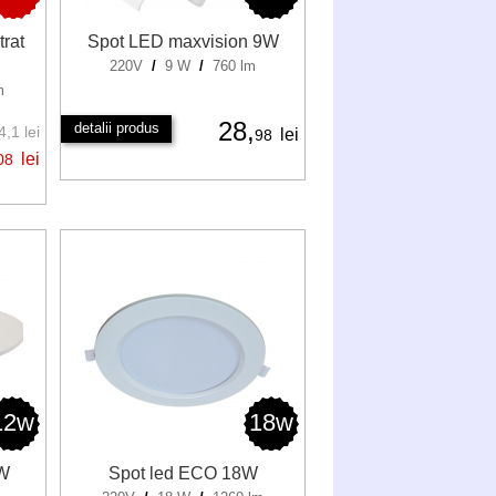
trat
Spot LED maxvision 9W
220V
/
9 W
/
760 lm
m
28,
detalii produs
,1 lei
lei
98
lei
08
12w
18w
2W
Spot led ECO 18W