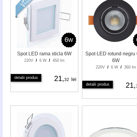
6w
Spot LED rama sticla 6W
Spot LED rotund negru
6W
220V
/
6 W
/
450 lm
220V
/
6 W
/
360 lm
21,
detalii produs
lei
32
21,
detalii produs