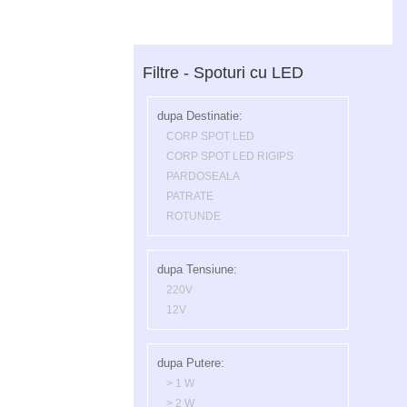
Filtre - Spoturi cu LED
dupa Destinatie:
CORP SPOT LED
CORP SPOT LED RIGIPS
PARDOSEALA
PATRATE
ROTUNDE
dupa Tensiune:
220V
12V
dupa Putere:
> 1 W
> 2 W