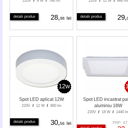
220V
/
9 W
/
760 lm
220V
/
12 W
/
860 l
28,
29,
detalii produs
detalii produs
lei
98
12w
Spot LED aplicat 12W
Spot LED incastrat pat
aluminiu 18W
220V
/
12 W
/
900 lm
220V
/
18 W
/
1440 l
30,
detalii produs
PRP: 47,
lei
56
detalii produs