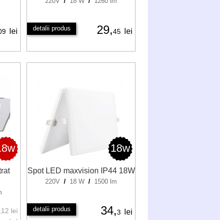
m
220V
/
18 W
/
1260 lm
29,
detalii produs
lei
lei
09
45
18w
18w
rat
Spot LED maxvision IP44 18W
220V
/
18 W
/
1500 lm
m
34,
detalii produs
12 lei
lei
3