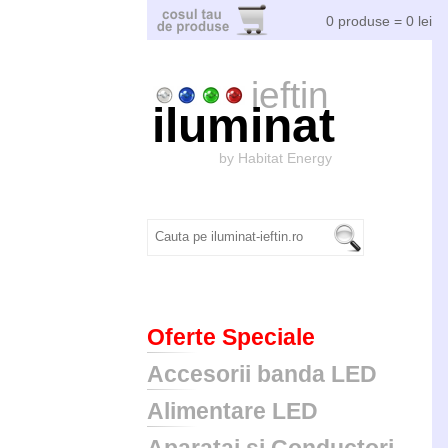
0 produse = 0 lei
ieftin
iluminat
by Habitat Energy
Oferte Speciale
Accesorii banda LED
Alimentare LED