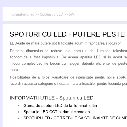
iluminat-ieftin.ro
>>
Spoturi cu LED
>> 5W
SPOTURI CU LED - PUTERE PESTE
LED-urile de mare putere pot fi folosite acum in fabricarea spoturilor.
Datorita dimensiunilor reduse ale corpului de iluminat folosirea
economice a fost imposibila. De aceea aparitia LED si in acest 
inlocui complet vechile becuri cu halogen datorita eficientei de pest
mare.
Posibilitatea de a folosi variatoare de intensitate pentru noile
spotu
face din aceasta categorie o noua arma a arhitectilor pentru locuinta per
INFORMATII UTILE - Spoturi cu LED
Gama de spoturi LED de la iluminat ieftin
Spoturile LED CCT si ritmul circadian
SPOTURI LED - CE TREBUIE SA STII INAINTE DE CU