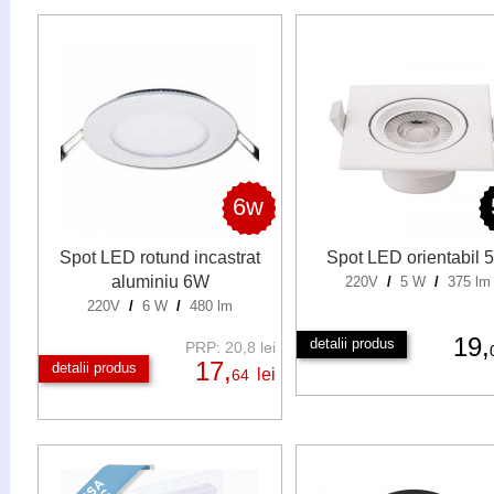
6w
Spot LED rotund incastrat
Spot LED orientabil 
aluminiu 6W
220V
/
5 W
/
375 lm
220V
/
6 W
/
480 lm
19,
detalii produs
PRP: 20,8 lei
17,
detalii produs
lei
64