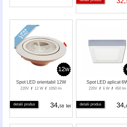
32,
12w
Spot LED orientabil 12W
Spot LED aplicat 6
220V
/
12 W
/
1050 lm
220V
/
6 W
/
450 lm
34,
34,
detalii produs
detalii produs
lei
58