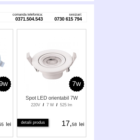
comanda telefonica:
sesizari:
0371.504.543
0730 615 794
9w
7w
Spot LED orientabil 7W
220V
/
7 W
/
525 lm
17,
detalii produs
lei
lei
65
58