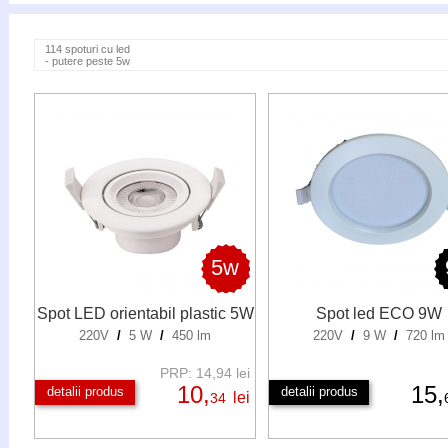
114 spoturi cu led
- putere peste 5w
5w
Spot LED orientabil plastic 5W
Spot led ECO 9W
220V
/
5 W
/
450 lm
220V
/
9 W
/
720 lm
PRP: 14,94 lei
10,
15,
detalii produs
detalii produs
lei
34