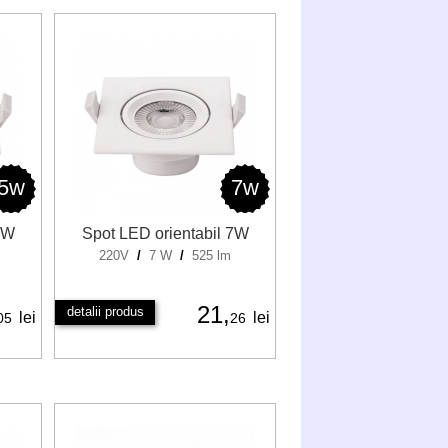
5w
7w
5W
Spot LED orientabil 7W
220V
/
7 W
/
525 lm
21,
detalii produs
lei
lei
05
26