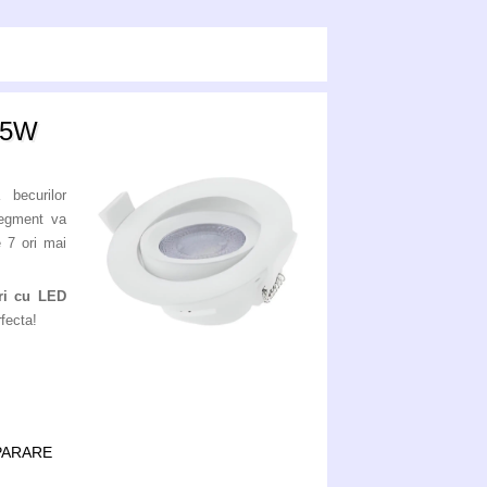
 5W
 becurilor
segment va
e 7 ori mai
ri cu LED
fecta!
MPARARE