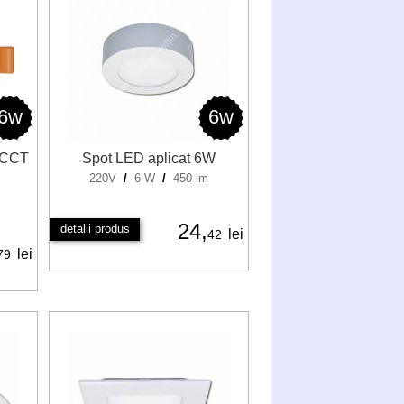
6w
6w
 CCT
Spot LED aplicat 6W
220V
/
6 W
/
450 lm
24,
detalii produs
lei
42
lei
79