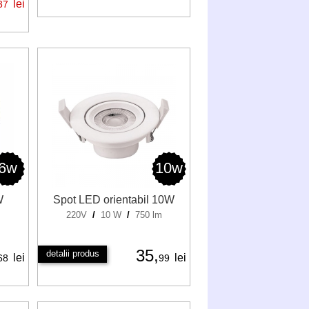
lei
37
6w
10w
W
Spot LED orientabil 10W
220V
/
10 W
/
750 lm
35,
detalii produs
lei
lei
68
99