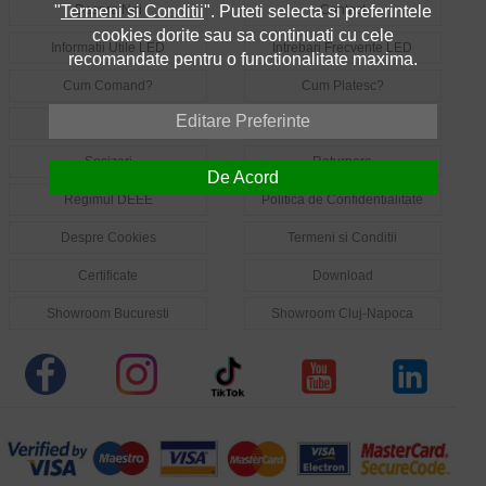
"
Termeni si Conditii
". Puteti selecta si preferintele
Despre Noi
Contact
cookies dorite sau sa continuati cu cele
Informatii Utile LED
Intrebari Frecvente LED
recomandate pentru o functionalitate maxima.
Cum Comand?
Cum Platesc?
Editare Preferinte
Livrare
Garantie
Sesizari
Returnare
De Acord
Regimul DEEE
Politica de Confidentialitate
Despre Cookies
Termeni si Conditii
Certificate
Download
Showroom Bucuresti
Showroom Cluj-Napoca