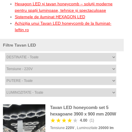
Hexagon LED și tavan honeycomb – soluții moderne
pentru spații luminoase, tehnice și spectaculoase
Sistemele de iluminat HEXAGON LED
Achiziția unui Tavan LED honeycomb de la Iluminat-
Ieftin.ro
Filtre Tavan LED
Tavan LED honeycomb set 5
hexagoane 3900 x 900 mm 200W
★★★★
★
4.00
(1)
Tensiune
220V
, Luminozitate
20000 lm