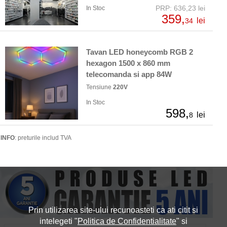
PRP: 636,23 lei
In Stoc
359,
lei
34
Tavan LED honeycomb RGB 2
hexagon 1500 x 860 mm
telecomanda si app 84W
Tensiune
220V
In Stoc
598,
lei
8
INFO
: preturile includ TVA
Prin utilizarea site-ului recunoasteti ca ati citit si
intelegeti "
Politica de Confidentialitate
" si