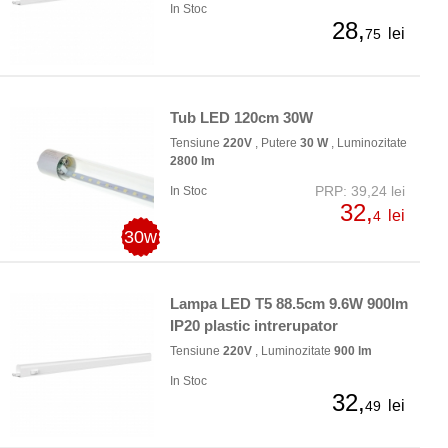
In Stoc
28,
lei
75
Tub LED 120cm 30W
Tensiune
220V
, Putere
30 W
, Luminozitate
2800 lm
PRP: 39,24 lei
In Stoc
32,
lei
4
30w
Lampa LED T5 88.5cm 9.6W 900lm
IP20 plastic intrerupator
Tensiune
220V
, Luminozitate
900 lm
In Stoc
32,
lei
49