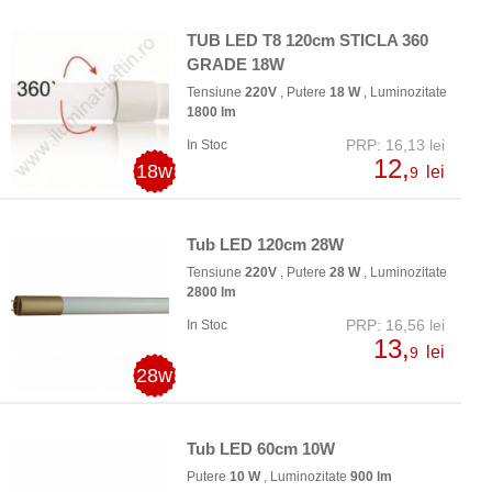
TUB LED T8 120cm STICLA 360
GRADE 18W
Tensiune
220V
, Putere
18 W
, Luminozitate
1800 lm
PRP: 16,13 lei
In Stoc
12,
18w
lei
9
Tub LED 120cm 28W
Tensiune
220V
, Putere
28 W
, Luminozitate
2800 lm
PRP: 16,56 lei
In Stoc
13,
lei
9
28w
Tub LED 60cm 10W
Putere
10 W
, Luminozitate
900 lm