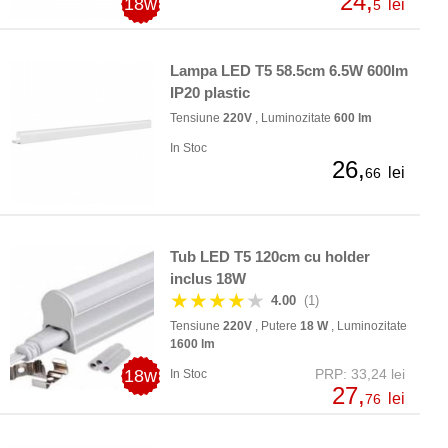
24,
18w
lei
5
Lampa LED T5 58.5cm 6.5W 600lm
IP20 plastic
Tensiune
220V
, Luminozitate
600 lm
In Stoc
26,
lei
66
Tub LED T5 120cm cu holder
inclus 18W
★★★★
★
4.00
(1)
Tensiune
220V
, Putere
18 W
, Luminozitate
1600 lm
18w
PRP: 33,24 lei
In Stoc
27,
lei
76