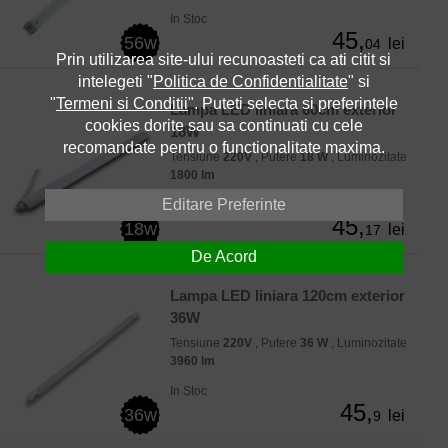
In Stoc
45,
56w
lei
04
Prin utilizarea site-ului recunoasteti ca ati citit si
intelegeti "
Politica de Confidentialitate
" si
"
Termeni si Conditii
". Puteti selecta si preferintele
Lampa LED liniara 60cm exterior
cookies dorite sau sa continuati cu cele
18W
recomandate pentru o functionalitate maxima.
Tensiune
220V
, Putere
18 W
, Luminozitate
1800 lm
Editare Preferinte
In Stoc
45,
18w
lei
17
De Acord
Lampa LED liniara 120cm exterior
36W
Tensiune
220V
, Putere
36 W
, Luminozitate
3960 lm
In Stoc
45,
36w
lei
9