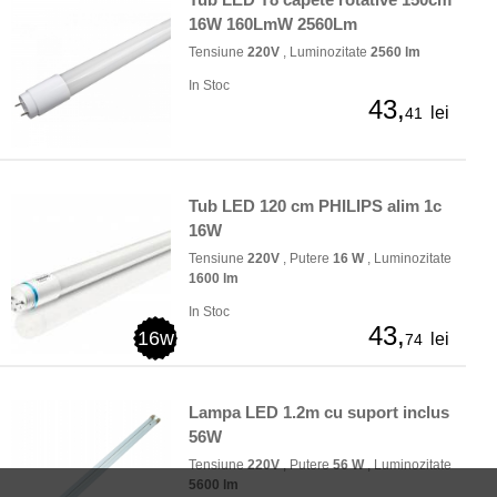
16W 160LmW 2560Lm
Tensiune
220V
, Luminozitate
2560 lm
In Stoc
43,
lei
41
Tub LED 120 cm PHILIPS alim 1c
16W
Tensiune
220V
, Putere
16 W
, Luminozitate
1600 lm
In Stoc
43,
16w
lei
74
Lampa LED 1.2m cu suport inclus
56W
Tensiune
220V
, Putere
56 W
, Luminozitate
5600 lm