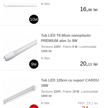
In Stoc
16,
lei
98
10w
Tub LED T8 60cm nanoplastic
PREMIUM alim 1c 9W
Tensiune
220V
, Putere
9 W
, Luminozitate
1260 lm
In Stoc
20,
9w
lei
13
Tub LED 120cm cu suport CADOU
18W
Tensiune
220V
, Putere
18 W
, Luminozitate
1800 lm
PRP: 29,1 lei
In Stoc