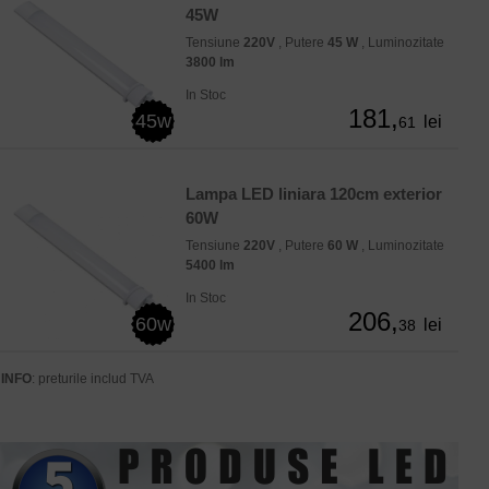
45W
Tensiune
220V
, Putere
45 W
, Luminozitate
3800 lm
In Stoc
181,
45w
lei
61
Lampa LED liniara 120cm exterior
60W
Tensiune
220V
, Putere
60 W
, Luminozitate
5400 lm
In Stoc
206,
60w
lei
38
INFO
: preturile includ TVA