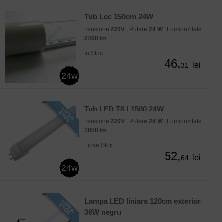
Tub Led 150cm 24W
Tensiune
220V
, Putere
24 W
, Luminozitate
2400 lm
In Stoc
46,
lei
31
24w
Tub LED T8 L1500 24W
Tensiune
220V
, Putere
24 W
, Luminozitate
1850 lm
Lipsa Stoc
52,
lei
64
24w
Lampa LED liniara 120cm exterior
36W negru