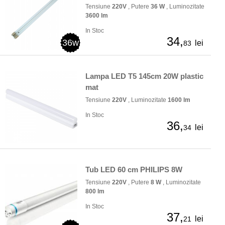
Tensiune
220V
, Putere
36 W
, Luminozitate
3600 lm
In Stoc
34,
36w
lei
83
Lampa LED T5 145cm 20W plastic
mat
Tensiune
220V
, Luminozitate
1600 lm
In Stoc
36,
lei
34
Tub LED 60 cm PHILIPS 8W
Tensiune
220V
, Putere
8 W
, Luminozitate
800 lm
In Stoc
37,
lei
21