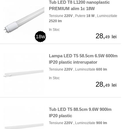
Tub LED T8 L1200 nanoplastic
PREMIUM alim 1c 18W
Tensiune
220V
, Putere
18 W
, Luminozitate
2520 lm
In Stoc
28,
18w
lei
49
Lampa LED T5 58.5cm 6.5W 600lm
IP20 plastic intrerupator
Tensiune
220V
, Luminozitate
600 lm
In Stoc
28,
lei
49
Tub LED T5 88.5cm 9.6W 900lm
IP20 plastic
Tensiune
220V
, Luminozitate
900 lm