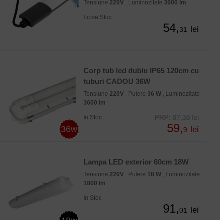
Tensiune
220V
, Luminozitate
3000 lm
Lipsa Stoc
54,
lei
31
Corp tub led dublu IP65 120cm cu
tuburi CADOU 36W
Tensiune
220V
, Putere
36 W
, Luminozitate
3600 lm
PRP: 87,38 lei
In Stoc
59,
36w
lei
9
Lampa LED exterior 60cm 18W
Tensiune
220V
, Putere
18 W
, Luminozitate
1800 lm
In Stoc
91,
lei
01