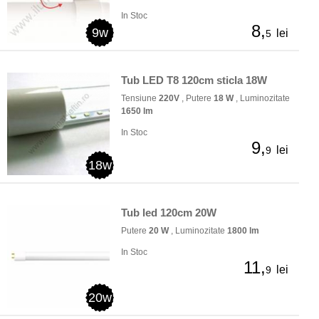
In Stoc
8,
9w
lei
5
Tub LED T8 120cm sticla 18W
Tensiune
220V
, Putere
18 W
, Luminozitate
1650 lm
In Stoc
9,
lei
9
18w
Tub led 120cm 20W
Putere
20 W
, Luminozitate
1800 lm
In Stoc
11,
lei
9
20w