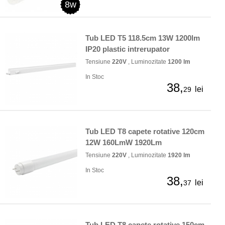
8w
Tub LED T5 118.5cm 13W 1200lm
IP20 plastic intrerupator
Tensiune
220V
, Luminozitate
1200 lm
In Stoc
38,
lei
29
Tub LED T8 capete rotative 120cm
12W 160LmW 1920Lm
Tensiune
220V
, Luminozitate
1920 lm
In Stoc
38,
lei
37
Tub LED T8 capete rotative 150cm