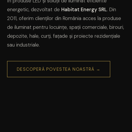
în produse LED și soluții de iluminat eficiente
energetic, dezvoltat de
Habitat Energy SRL
. Din
2011, oferim clienților din România acces la produse
de iluminat pentru locuințe, spații comerciale, birouri,
depozite, hale, curți, fațade și proiecte rezidențiale
sau industriale.
DESCOPERĂ POVESTEA NOASTRĂ →
2011
Anul lansării